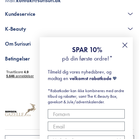
Mail.
kontakt@surisuri.dk
Kundeservice
Kontakt
K-Beauty
The K-Beauty Box - spørgsmål og svar
Pointshop - spørgsmål og svar
De 10 Trin
Om Surisuri
RE-ZIP
Retinol for begyndere
SPAR 10%
Returportal
surisuri's mini guide til rosacea
Min historie
på din første ordre!*
Betingelser
Black Friday
Levering og returnering
Tilmeld dig vores nyhedsbrev, og
Handelsbetingelser
modtag en
velkomst rabatkode
💖
Abonnementsbetingelser
Privatlivspolitik
*Rabatkoder kan ikke kombineres med andre
tilbud og rabatter, samt The K-Beauty Box,
Cookiepolitik
gavekort & Jule/adventskalender.