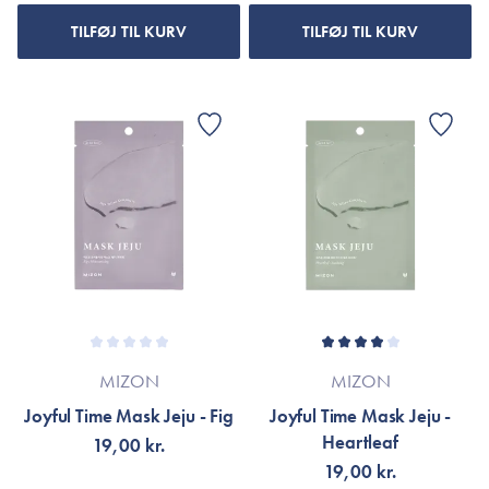
TILFØJ TIL KURV
TILFØJ TIL KURV
MIZON
MIZON
Joyful Time Mask Jeju - Fig
Joyful Time Mask Jeju -
Heartleaf
19,00 kr.
19,00 kr.