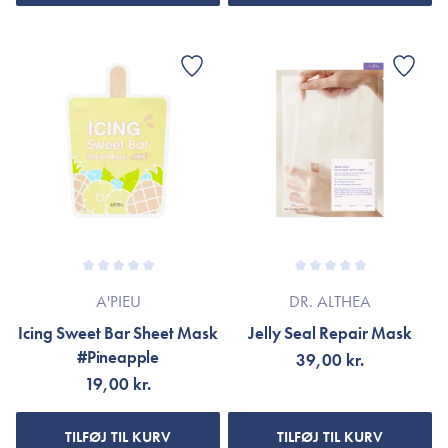
A'PIEU
DR. ALTHEA
Icing Sweet Bar Sheet Mask
Jelly Seal Repair Mask
#Pineapple
39,00 kr.
19,00 kr.
TILFØJ TIL KURV
TILFØJ TIL KURV