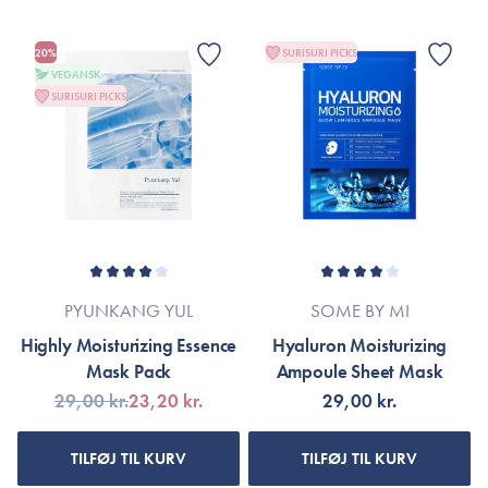
20%
SURISURI PICKS
VEGANSK
SURISURI PICKS
PYUNKANG YUL
SOME BY MI
Highly Moisturizing Essence
Hyaluron Moisturizing
Mask Pack
Ampoule Sheet Mask
29,00 kr.
23,20 kr.
29,00 kr.
TILFØJ TIL KURV
TILFØJ TIL KURV