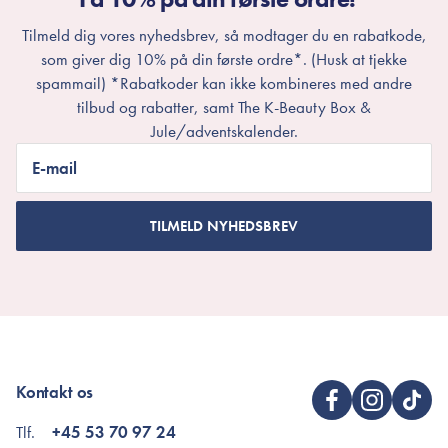
Tilmeld dig vores nyhedsbrev, så modtager du en rabatkode,
som giver dig 10% på din første ordre*. (Husk at tjekke
spammail) *Rabatkoder kan ikke kombineres med andre
tilbud og rabatter, samt The K-Beauty Box &
Jule/adventskalender.
E-mail
TILMELD NYHEDSBREV
Kontakt os
Tlf.
+45 53 70 97 24