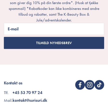
som giver dig 10% på din første ordre*. (Husk at tjekke
spammail) *Rabatkoder kan ikke kombineres med andre
tilbud og rabatter, samt The K-Beauty Box &
Jule/adventskalender.
E-mail
TILMELD NYHEDSBREV
Kontakt os
Tlf.
+45 53 70 97 24
Mail.
kontakt@surisuri.dk