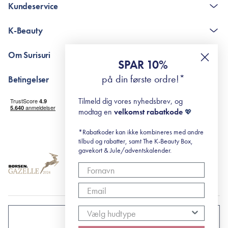
Kundeservice
Kontakt
K-Beauty
The K-Beauty Box - spørgsmål og svar
Pointshop - spørgsmål og svar
De 10 Trin
Om Surisuri
RE-ZIP
Retinol for begyndere
SPAR 10%
Returportal
surisuri's mini guide til rosacea
Min historie
på din første ordre!*
Betingelser
Black Friday
Levering og returnering
Tilmeld dig vores nyhedsbrev, og
Handelsbetingelser
modtag en
velkomst rabatkode
💖
Abonnementsbetingelser
Privatlivspolitik
*Rabatkoder kan ikke kombineres med andre
tilbud og rabatter, samt The K-Beauty Box,
Cookiepolitik
gavekort & Jule/adventskalender.
DANMARK