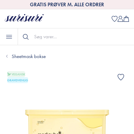
OPTJEN POINT NÅR DU HANDLER
GRATIS PRØVER M. ALLE ORDRER
Sheetmask bokse
VEGANSK
GRAVIDVENLIG