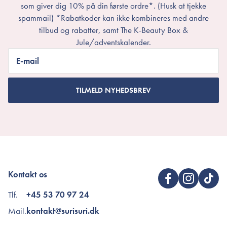
som giver dig 10% på din første ordre*. (Husk at tjekke
spammail) *Rabatkoder kan ikke kombineres med andre
tilbud og rabatter, samt The K-Beauty Box &
Jule/adventskalender.
E-mail
TILMELD NYHEDSBREV
Kontakt os
Tlf.
+45 53 70 97 24
Mail.
kontakt@surisuri.dk