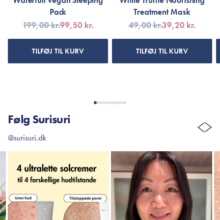
Waterfull Vegan Sleeping
White Truffle Nourishing
Pack
Treatment Mask
199,00 kr.
99,50 kr.
49,00 kr.
39,20 kr.
TILFØJ TIL KURV
TILFØJ TIL KURV
Følg Surisuri
@surisuri.dk