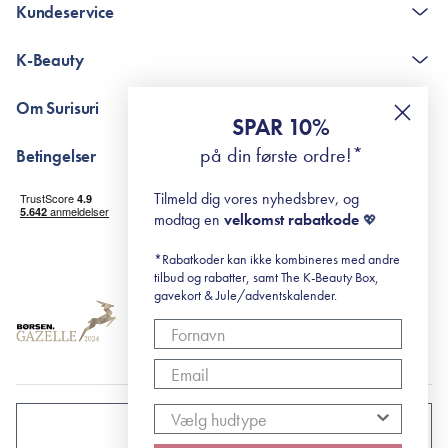
Kundeservice
Kontakt
K-Beauty
The K-Beauty Box - spørgsmål og svar
Pointshop - spørgsmål og svar
De 10 Trin
Om Surisuri
RE-ZIP
Retinol for begyndere
SPAR 10%
Returportal
surisuri's mini guide til rosacea
Min historie
på din første ordre!*
Betingelser
Black Friday
Levering og returnering
Tilmeld dig vores nyhedsbrev, og
Handelsbetingelser
modtag en
velkomst rabatkode
💖
Abonnementsbetingelser
Privatlivspolitik
*Rabatkoder kan ikke kombineres med andre
tilbud og rabatter, samt The K-Beauty Box,
Cookiepolitik
gavekort & Jule/adventskalender.
DANMARK