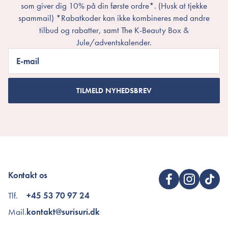
som giver dig 10% på din første ordre*. (Husk at tjekke
spammail) *Rabatkoder kan ikke kombineres med andre
tilbud og rabatter, samt The K-Beauty Box &
Jule/adventskalender.
E-mail
TILMELD NYHEDSBREV
Kontakt os
Tlf.
+45 53 70 97 24
Mail.
kontakt@surisuri.dk