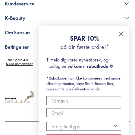
Kundeservice
Kontakt
K-Beauty
The K-Beauty Box - spørgsmål og svar
Pointshop - spørgsmål og svar
De 10 Trin
Om Surisuri
RE-ZIP
Retinol for begyndere
SPAR 10%
Returportal
surisuri's mini guide til rosacea
Min historie
på din første ordre!*
Betingelser
Black Friday
Levering og returnering
Tilmeld dig vores nyhedsbrev, og
Handelsbetingelser
modtag en
velkomst rabatkode
💖
Abonnementsbetingelser
Privatlivspolitik
*Rabatkoder kan ikke kombineres med andre
tilbud og rabatter, samt The K-Beauty Box,
Cookiepolitik
gavekort & Jule/adventskalender.
DANMARK