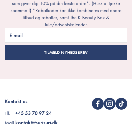
som giver dig 10% på din første ordre*. (Husk at tjekke
spammail) *Rabatkoder kan ikke kombineres med andre
tilbud og rabatter, samt The K-Beauty Box &
Jule/adventskalender.
E-mail
TILMELD NYHEDSBREV
Kontakt os
Tlf.
+45 53 70 97 24
Mail.
kontakt@surisuri.dk