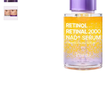
Øjenpleje
Læber
Rosacea
Ansigtscreme
Negle
Solcreme
Hårpleje
Ansigtsmaske
Bumseplastre/spot
Shampoo
behandling
Balsam
Hårkur
Hårstyling
Hovedbundsple