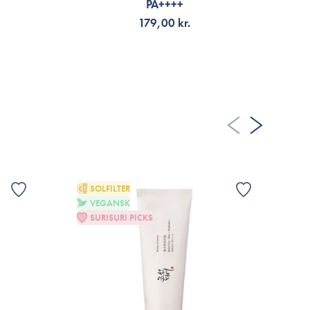
PA++++
179,00 kr.
TILFØJ TIL KURV
SOLFILTER
VEGANSK
G
SURISURI PICKS