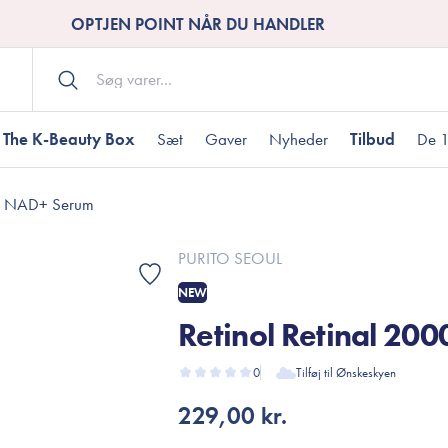
OPTJEN POINT NÅR DU HANDLER
The K-Beauty Box
Sæt
Gaver
Nyheder
Tilbud
De 1
00 NAD+ Serum
Kropspleje
Bodywash
ombineret hud
nti-age
aver til under DKK 200
Tør hud
Tilstoppede porer
Gaver til under DK
PURITO SEOUL
Bodyscrub
NEW
Bodylotion
Retinol Retinal 20
Bodyoil
ødme
avesæt
Dehydreret hud
Gavekort
Håndpleje
0
Tilføj til Ønskeskyen
Fodpleje
229,00 kr.