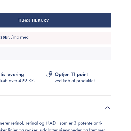
Cosrx
TIRTIR
Biodance
TILFØJ TIL KURV
Medicube
VT Cosmetics
tis levering
Optjen 11 point
 køb over
499 KR.
ved køb af produktet
erer retinol, retinal og NAD+ som er 3 potente anti-
sker linjer og rynker, udglatter ujævnheder og fremmer