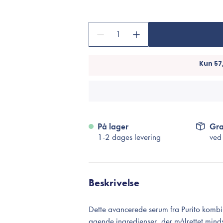
Accessories
Make-Up Pensler
1
Toilettasker
Hårtilbehør
Rensetilbehør
Rejsestørrelser
je
På lager
Gra
1-2 dages levering
ved
Beskrivelse
Dette avancerede serum fra Purito kombin
agende ingredienser, der målrettet mind