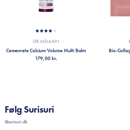
DR.MELAXIN
Cemenrete Calcium Volume Multi Balm
Bio-Colla
179,00 kr.
TILFØJ TIL KURV
V
Følg Surisuri
@surisuri.dk