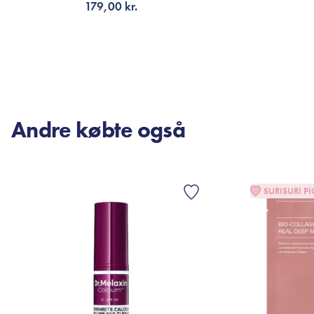
179,00 kr.
TILFØJ TIL KURV
V
Andre købte også
SURISURI PI