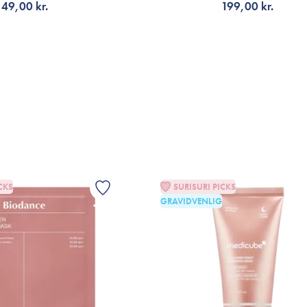
49,00 kr.
199,00 kr.
ÆLG VARIANT
TILFØJ TIL KURV
CKS
SURISURI PICKS
GRAVIDVENLIG