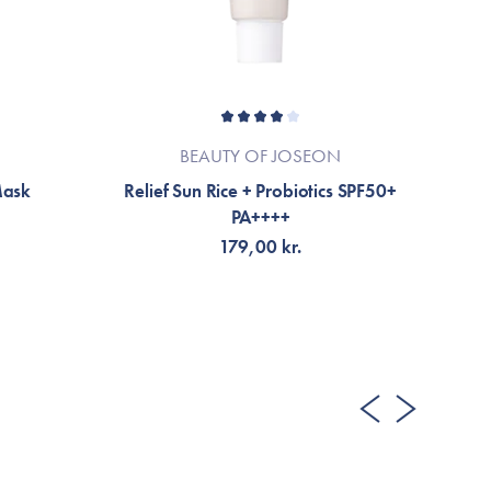
BEAUTY OF JOSEON
Mask
Relief Sun Rice + Probiotics SPF50+
P
PA++++
179,00 kr.
TILFØJ TIL KURV