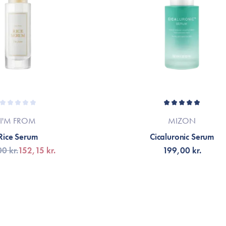
I'M FROM
MIZON
Rice Serum
Cicaluronic Serum
0 kr.
152,15 kr.
199,00 kr.
LFØJ TIL KURV
TILFØJ TIL KURV