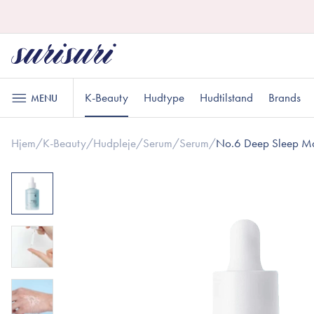
K-Beauty
Hudtype
Hudtilstand
Brands
MENU
Hjem
/
K-Beauty
/
Hudpleje
/
Serum
/
Serum
/
No.6 Deep Sleep M
Hudpleje
Læbepleje
Oliebaseret rens
Læbescrub
Normal hud
Uren hud
Gaver til under DKK 100
K
A
G
Vandbaseret rens
Læbemaske
Eksfoliering
Læbepomade
Toner
Sensitiv hud
Gaver til ham
R
G
Makeup
Essens
Serum
Ansigt
Sheetmaske
Øjne