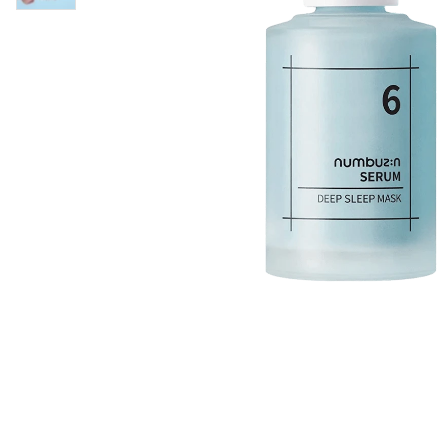
Øjenpleje
Læber
Rosacea
Ansigtscreme
Negle
Solcreme
Hårpleje
Ansigtsmaske
Bumseplastre/spot
Shampoo
behandling
Balsam
Hårkur
Hårstyling
Hovedbundsple