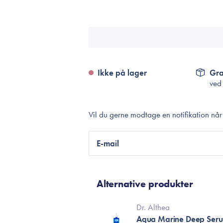
Accessories
Make-Up Pensler
Toilettasker
Hårtilbehør
Rensetilbehør
Ikke på lager
Gra
ved
Rejsestørrelser
Vil du gerne modtage en notifikation nå
je
E-mail
Alternative produkter
Dr. Althea
Aqua Marine Deep Ser