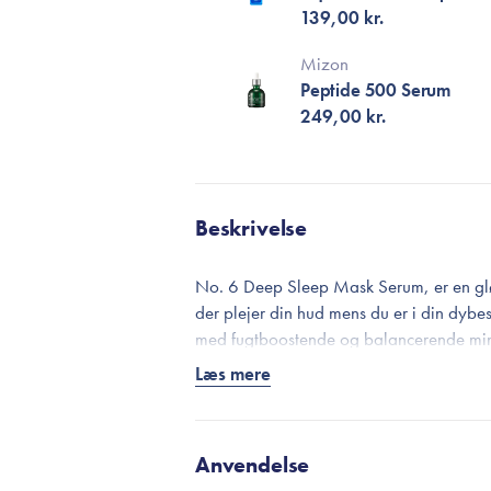
139,00 kr.
Mizon
Peptide 500 Serum
249,00 kr.
Beskrivelse
No. 6 Deep Sleep Mask Serum, er en gl
der plejer din hud mens du er i din dybes
med fugtboostende og balancerende miner
der er fugtmættet, energisk og silkeblød!
Læs mere
En must-have serum, hvis du døjer med t
mat og tør grundet et højere fugttab ge
sammen for at fugte i de dybere hudlag 
Anvendelse
huden bibeholder sin elasticitet og spænd