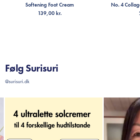
Softening Foot Cream
No. 4 Colla
139,00 kr.
FÅ NOTIFIKATION
FÅ 
Følg Surisuri
@surisuri.dk