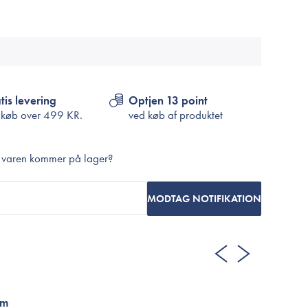
Cosrx
TIRTIR
Biodance
Medicube
VT Cosmetics
tis levering
Optjen 13 point
 køb over
499 KR.
ved køb af produktet
r varen kommer på lager?
MODTAG NOTIFIKATION
um