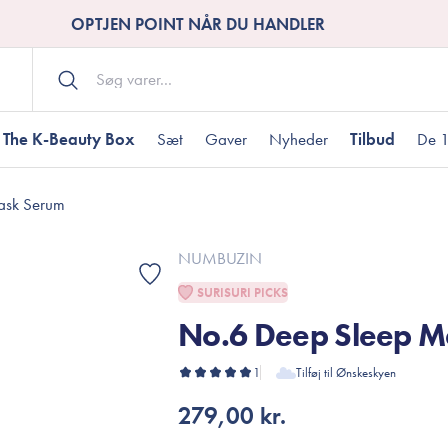
OPTJEN POINT NÅR DU HANDLER
The K-Beauty Box
Sæt
Gaver
Nyheder
Tilbud
De 1
ask Serum
Kropspleje
Bodywash
ombineret hud
nti-age
aver til under DKK 200
Tør hud
Tilstoppede porer
Gaver til under DK
NUMBUZIN
Bodyscrub
SURISURI PICKS
Bodylotion
No.6 Deep Sleep M
Bodyoil
ødme
avesæt
Dehydreret hud
Gavekort
Håndpleje
1
Tilføj til Ønskeskyen
Fodpleje
279,00 kr.