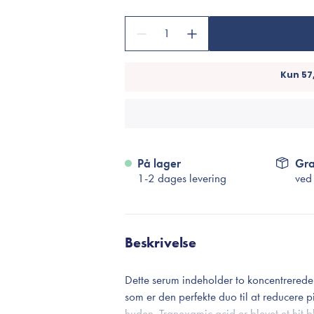
Accessories
Make-Up Pensler
1
Toilettasker
Hårtilbehør
Rensetilbehør
Rejsestørrelser
På lager
Gra
je
1-2 dages levering
ved
Beskrivelse
Dette serum indeholder to koncentrered
som er den perfekte duo til at reducere 
huden. Tranexamic acid er blevet et hit 