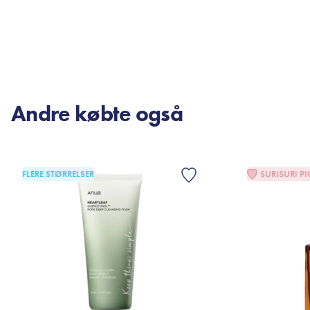
TILFØJ TIL KURV
TI
Andre købte også
FLERE STØRRELSER
SURISURI PI