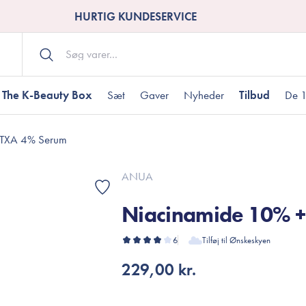
HURTIG KUNDESERVICE
The K-Beauty Box
Sæt
Gaver
Nyheder
Tilbud
De 1
 TXA 4% Serum
Kropspleje
Bodywash
ombineret hud
nti-age
aver til under DKK 200
Tør hud
Tilstoppede porer
Gaver til under DK
ANUA
Bodyscrub
Niacinamide 10% 
Bodylotion
Bodyoil
ødme
avesæt
6
Tilføj til Ønskeskyen
Dehydreret hud
Gavekort
Håndpleje
229,00 kr.
Fodpleje