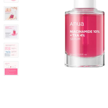
Øjenpleje
Læber
Rosacea
Ansigtscreme
Negle
Solcreme
Hårpleje
Ansigtsmaske
Bumseplastre/spot
Shampoo
behandling
Balsam
Hårkur
Hårstyling
Hovedbundsple