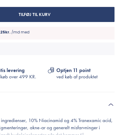
Cosrx
TIRTIR
TILFØJ TIL KURV
Biodance
Medicube
VT Cosmetics
tis levering
Optjen 11 point
 køb over
499 KR.
ved køb af produktet
e ingredienser, 10% Niacinamid og 4% Tranexamic acid,
pigmenteringer, akne-ar og generelt misfarvninger i
blandt hudplejeeksperter når det kommer til