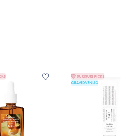
VIS
LFØJ TIL KURV
VÆLG VARIANT
CKS
SURISURI PICKS
GRAVIDVENLIG