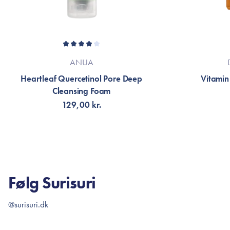
ANUA
Heartleaf Quercetinol Pore Deep
Vitamin
Cleansing Foam
129,00 kr.
VÆLG VARIANT
TI
Følg Surisuri
@surisuri.dk