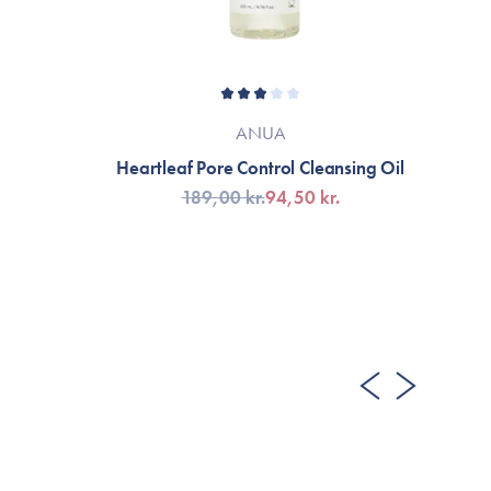
ANUA
Heartleaf Pore Control Cleansing Oil
No.
189,00 kr.
94,50 kr.
TILFØJ TIL KURV