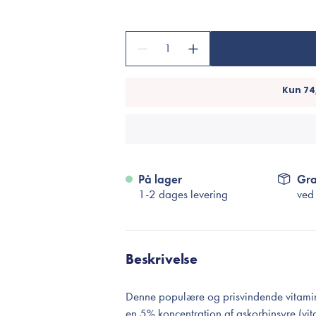
Accessories
Make-Up Pensler
1
Toilettasker
Hårtilbehør
Rensetilbehør
Rejsestørrelser
je
På lager
Gra
1-2 dages levering
ved
Beskrivelse
Denne populære og prisvindende vitamin
en 5% koncentration af askorbinsyre (vit