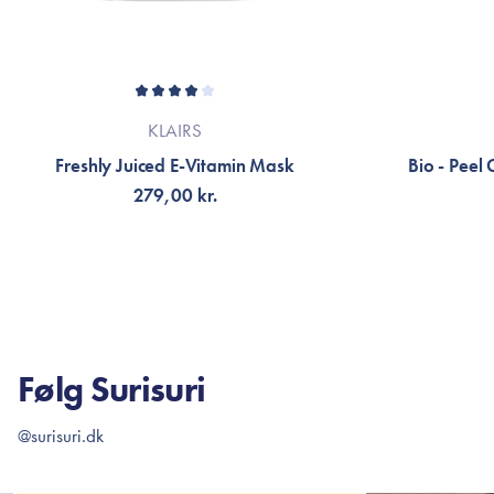
KLAIRS
Freshly Juiced E-Vitamin Mask
Bio - Peel
279,00 kr.
VÆLG VARIANT
V
Følg Surisuri
@surisuri.dk