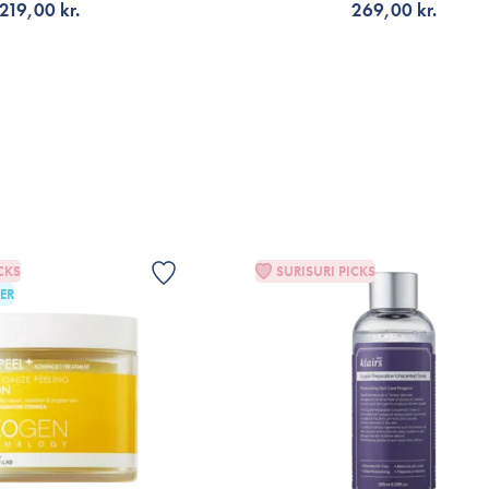
219,00 kr.
269,00 kr.
Fantastisk produkt! Ligger i den dyre en
har virkelig gjort underværker for min h
LFØJ TIL KURV
TILFØJ TIL KURV
glød end før jeg brugte denne. Stor anbe
VIS
CKS
SURISURI PICKS
ER