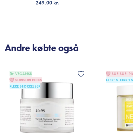
249,00 kr.
TILFØJ TIL KURV
TI
Andre købte også
VEGANSK
SURISURI PI
SURISURI PICKS
FLERE STØRRELS
FLERE STØRRELSER