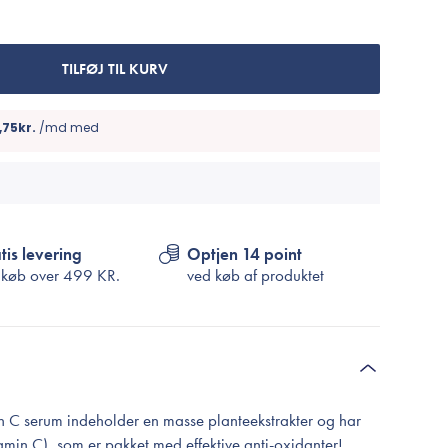
Cosrx
TIRTIR
Biodance
TILFØJ TIL KURV
Medicube
VT Cosmetics
tis levering
Optjen 14 point
 køb over
499 KR.
ved køb af produktet
 C serum indeholder en masse planteekstrakter og har
amin C), som er pakket med effektive anti-oxidanter!