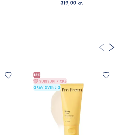
319,00 kr.
de prismæssigt, men jeg mener at den er prisen værd. Den
ud, der fremstår mere ensartet, blød og med meget mere
TILFØJ TIL KURV
faling!
 FLERE ANMELDELSER
15%
SURISURI PICKS
GRAVIDVENLIG