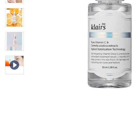
Øjenpleje
Læber
Rosacea
Ansigtscreme
Negle
Solcreme
Hårpleje
Ansigtsmaske
Bumseplastre/spot
Shampoo
behandling
Balsam
Hårkur
Hårstyling
Hovedbundsple