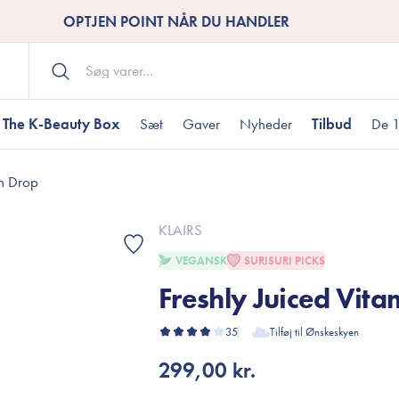
OPTJEN POINT NÅR DU HANDLER
The K-Beauty Box
Sæt
Gaver
Nyheder
Tilbud
De 1
in Drop
Kropspleje
Bodywash
ombineret hud
nti-age
aver til under DKK 200
Tør hud
Tilstoppede porer
Gaver til under DK
KLAIRS
Bodyscrub
VEGANSK
SURISURI PICKS
Bodylotion
Freshly Juiced Vita
Bodyoil
ødme
avesæt
Dehydreret hud
Gavekort
Håndpleje
35
Tilføj til Ønskeskyen
Fodpleje
299,00 kr.