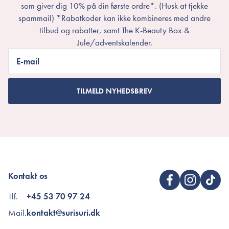
som giver dig 10% på din første ordre*. (Husk at tjekke
spammail) *Rabatkoder kan ikke kombineres med andre
tilbud og rabatter, samt The K-Beauty Box &
Jule/adventskalender.
E-mail
TILMELD NYHEDSBREV
Kontakt os
Tlf.
+45 53 70 97 24
Mail.
kontakt@surisuri.dk