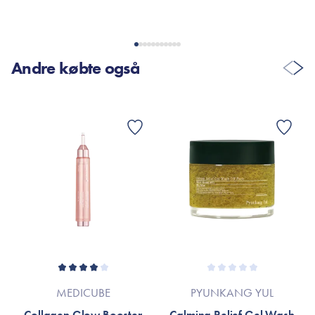
Maria Andersen
28. Aug. 2020
Andre købte også
Denne serum er så dejlig beroligende på huden. Brugte den
efter et mislykkedes forsøg med anden hudplejeprodukt og her
var denne en lifesaver. Min hud var efter få dage lækker og
ikke lige så sart.
VIS FLERE ANMELDELSER
MEDICUBE
PYUNKANG YUL