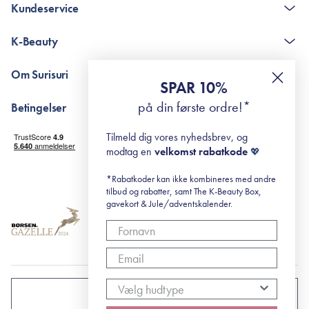
Kundeservice
Kontakt
K-Beauty
The K-Beauty Box - spørgsmål og svar
Pointshop - spørgsmål og svar
De 10 Trin
Om Surisuri
RE-ZIP
Retinol for begyndere
SPAR 10%
Returportal
surisuri's mini guide til rosacea
Min historie
på din første ordre!*
Betingelser
Black Friday
Levering og returnering
Tilmeld dig vores nyhedsbrev, og
Handelsbetingelser
modtag en
velkomst rabatkode
💖
Abonnementsbetingelser
Privatlivspolitik
*Rabatkoder kan ikke kombineres med andre
tilbud og rabatter, samt The K-Beauty Box,
Cookiepolitik
gavekort & Jule/adventskalender.
DANMARK