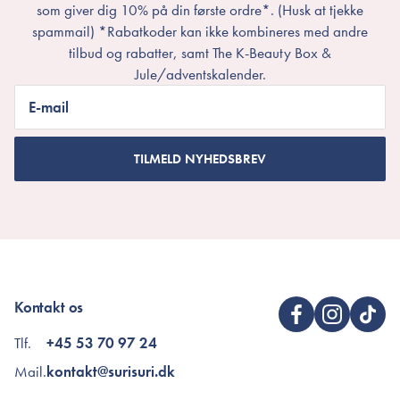
som giver dig 10% på din første ordre*. (Husk at tjekke
spammail) *Rabatkoder kan ikke kombineres med andre
tilbud og rabatter, samt The K-Beauty Box &
Jule/adventskalender.
E-mail
TILMELD NYHEDSBREV
Kontakt os
Tlf.
+45 53 70 97 24
Mail.
kontakt@surisuri.dk