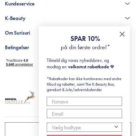
Kundeservice
Kontakt
K-Beauty
The K-Beauty Box - spørgsmål og svar
Pointshop - spørgsmål og svar
De 10 Trin
Om Surisuri
RE-ZIP
Retinol for begyndere
SPAR 10%
Returportal
surisuri's mini guide til rosacea
Min historie
på din første ordre!*
Betingelser
Black Friday
Levering og returnering
Tilmeld dig vores nyhedsbrev, og
Handelsbetingelser
modtag en
velkomst rabatkode
💖
Abonnementsbetingelser
Privatlivspolitik
*Rabatkoder kan ikke kombineres med andre
tilbud og rabatter, samt The K-Beauty Box,
Cookiepolitik
gavekort & Jule/adventskalender.
DANMARK