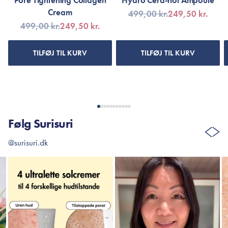
Pore Tightening Collagen
Hydro Cera-nol Ampoule
Cream
499,00 kr.
249,50 kr.
499,00 kr.
249,50 kr.
TILFØJ TIL KURV
TILFØJ TIL KURV
Følg Surisuri
@surisuri.dk