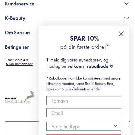
Kundeservice
Kontakt
K-Beauty
The K-Beauty Box - spørgsmål og svar
Pointshop - spørgsmål og svar
De 10 Trin
Om Surisuri
RE-ZIP
Retinol for begyndere
SPAR 10%
Returportal
surisuri's mini guide til rosacea
Min historie
på din første ordre!*
Betingelser
Black Friday
Levering og returnering
Tilmeld dig vores nyhedsbrev, og
Handelsbetingelser
modtag en
velkomst rabatkode
💖
Abonnementsbetingelser
Privatlivspolitik
*Rabatkoder kan ikke kombineres med andre
tilbud og rabatter, samt The K-Beauty Box,
Cookiepolitik
gavekort & Jule/adventskalender.
DANMARK