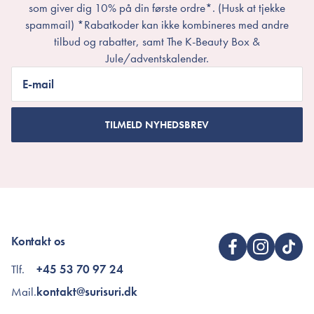
som giver dig 10% på din første ordre*. (Husk at tjekke
spammail) *Rabatkoder kan ikke kombineres med andre
tilbud og rabatter, samt The K-Beauty Box &
Jule/adventskalender.
E-mail
TILMELD NYHEDSBREV
Kontakt os
Tlf.
+45 53 70 97 24
Mail.
kontakt@surisuri.dk