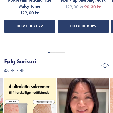
PDRN Pink Niacinamide
PDRN Lip Sleeping Mask
Milky Toner
129,00 kr.
90,30 kr.
129,00 kr.
TILFØJ TIL KURV
TILFØJ TIL KURV
Følg Surisuri
@surisuri.dk