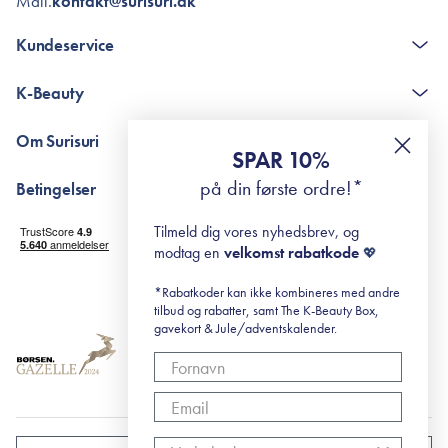
Mail.
kontakt@surisuri.dk
Kundeservice
Kontakt
K-Beauty
The K-Beauty Box - spørgsmål og svar
Pointshop - spørgsmål og svar
De 10 Trin
Om Surisuri
RE-ZIP
Retinol for begyndere
SPAR 10%
Returportal
surisuri's mini guide til rosacea
Min historie
på din første ordre!*
Betingelser
Black Friday
Levering og returnering
Tilmeld dig vores nyhedsbrev, og
Handelsbetingelser
modtag en
velkomst rabatkode
💖
Abonnementsbetingelser
Privatlivspolitik
*Rabatkoder kan ikke kombineres med andre
tilbud og rabatter, samt The K-Beauty Box,
Cookiepolitik
gavekort & Jule/adventskalender.