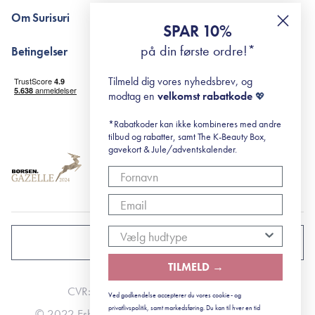
Pointshop - spørgsmål og svar
De 10 Trin
Om Surisuri
RE-ZIP
Retinol for begyndere
SPAR 10%
Returportal
surisuri's mini guide til rosacea
Min historie
på din første ordre!*
Betingelser
Black Friday
Levering og returnering
Tilmeld dig vores nyhedsbrev, og
Handelsbetingelser
modtag en
velkomst rabatkode
💖
Abonnementsbetingelser
Privatlivspolitik
*Rabatkoder kan ikke kombineres med andre
tilbud og rabatter, samt The K-Beauty Box,
Cookiepolitik
gavekort & Jule/adventskalender.
DANMARK
TILMELD →
CVR: 41492252
Ved godkendelse accepterer du vores cookie- og
privatlivspolitik, samt markedsføring. Du kan til hver en tid
© 2022 Esbjerg - Storstrømsvej 42, 6715 Esbjerg N