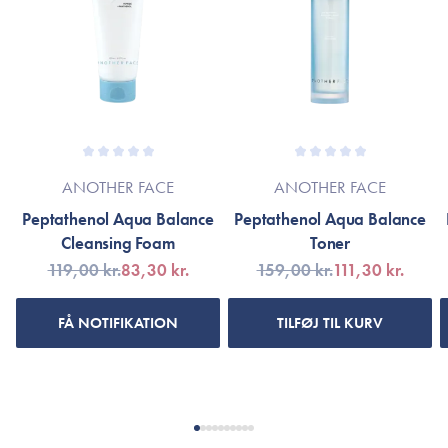
squalene og havreolie nærer med sunde omegafedtsyrer,
Tripeptide-1, Palmi- toyl Tripeptide-5, Pentapeptide-3,
reparerer og heler sart hud samtidig med at forbedrer hudens
Tripeptide-1, Hexyl Cinnamal
tekstur med en silkeblød og glat finish.
*Ingredienslisten kan muligvis være ændret grundet løbende
Fri for parabener, silikone, sulfater, udtørrende alkoholer og
produktforbedringer.
mineralolie.
Er dette tilfældet henvises til produktemballage eller til
Velegnet til alle hudtyper.
mærket’s officielle hjemmeside.
300 ml.
ANOTHER FACE
ANOTHER FACE
Peptathenol Aqua Balance
Peptathenol Aqua Balance
Cleansing Foam
Toner
119,00 kr.
83,30 kr.
159,00 kr.
111,30 kr.
FÅ NOTIFIKATION
TILFØJ TIL KURV