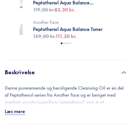
Peptathenol Aqua Balance
Cleansing Foam
119,00 kr.
83,30 kr.
Another Face
Peptathenol Aqua Balance Toner
159,00 kr.
111,30 kr.
Beskrivelse
Denne porerensende og beroligende Cleansing Oil er en del
af Peptathenol-serien fra Another Face og er beriget med
mærkets signaturingrediens ‘peptathenol’ som er et
højkoncentreret aktivkompleks der kombinerer peptider og
Læs mere
panthenol. Serien er udviklet til at styrke hudbarrieren, tilføre
langvarig hydrering samt berolige sensitiv, udsat og
ubalanceret hud. Renseolien er derfor et ideelt valg til dig, der