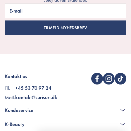
Jule/adventskalender.
E-mail
TILMELD NYHEDSBREV
Kontakt os
Tlf.
+45 53 70 97 24
Mail.
kontakt@surisuri.dk
Kundeservice
Kontakt
K-Beauty
The K-Beauty Box - spørgsmål og svar