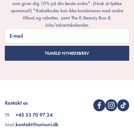
som giver dig 10% på din første ordre*. (Husk at tjekke
spammail) *Rabatkoder kan ikke kombineres med andre
tilbud og rabatter, samt The K-Beauty Box &
Jule/adventskalender.
E-mail
TILMELD NYHEDSBREV
Kontakt os
Tlf.
+45 53 70 97 24
Mail.
kontakt@surisuri.dk