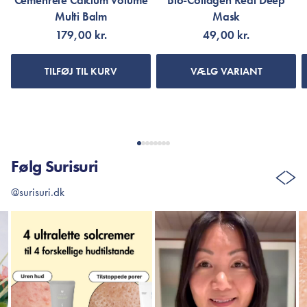
Cemenrete Calcium Volume
Bio-Collagen Real Deep
Multi Balm
Mask
179,00 kr.
49,00 kr.
TILFØJ TIL KURV
VÆLG VARIANT
Følg Surisuri
@surisuri.dk