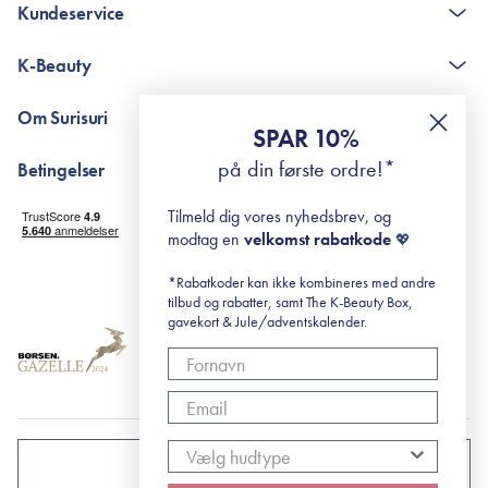
Kundeservice
Kontakt
K-Beauty
The K-Beauty Box - spørgsmål og svar
Pointshop - spørgsmål og svar
De 10 Trin
Om Surisuri
RE-ZIP
Retinol for begyndere
SPAR 10%
Returportal
surisuri's mini guide til rosacea
Min historie
på din første ordre!*
Betingelser
Black Friday
Levering og returnering
Tilmeld dig vores nyhedsbrev, og
Handelsbetingelser
modtag en
velkomst rabatkode
💖
Abonnementsbetingelser
Privatlivspolitik
*Rabatkoder kan ikke kombineres med andre
tilbud og rabatter, samt The K-Beauty Box,
Cookiepolitik
gavekort & Jule/adventskalender.
DANMARK