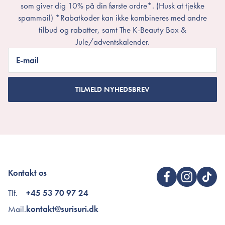
som giver dig 10% på din første ordre*. (Husk at tjekke
spammail) *Rabatkoder kan ikke kombineres med andre
tilbud og rabatter, samt The K-Beauty Box &
Jule/adventskalender.
E-mail
TILMELD NYHEDSBREV
Kontakt os
Tlf.
+45 53 70 97 24
Mail.
kontakt@surisuri.dk