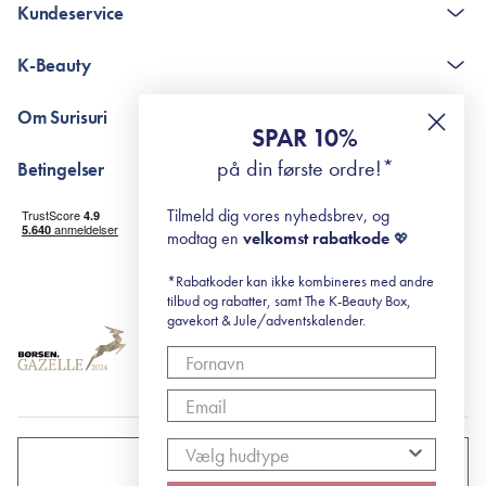
Kundeservice
Kontakt
K-Beauty
The K-Beauty Box - spørgsmål og svar
Pointshop - spørgsmål og svar
De 10 Trin
Om Surisuri
RE-ZIP
Retinol for begyndere
SPAR 10%
Returportal
surisuri's mini guide til rosacea
Min historie
på din første ordre!*
Betingelser
Black Friday
Levering og returnering
Tilmeld dig vores nyhedsbrev, og
Handelsbetingelser
modtag en
velkomst rabatkode
💖
Abonnementsbetingelser
Privatlivspolitik
*Rabatkoder kan ikke kombineres med andre
tilbud og rabatter, samt The K-Beauty Box,
Cookiepolitik
gavekort & Jule/adventskalender.
DANMARK