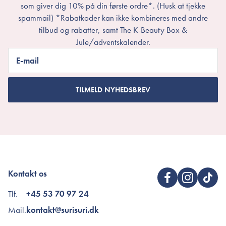
som giver dig 10% på din første ordre*. (Husk at tjekke
spammail) *Rabatkoder kan ikke kombineres med andre
tilbud og rabatter, samt The K-Beauty Box &
Jule/adventskalender.
E-mail
TILMELD NYHEDSBREV
Kontakt os
Tlf.
+45 53 70 97 24
Mail.
kontakt@surisuri.dk