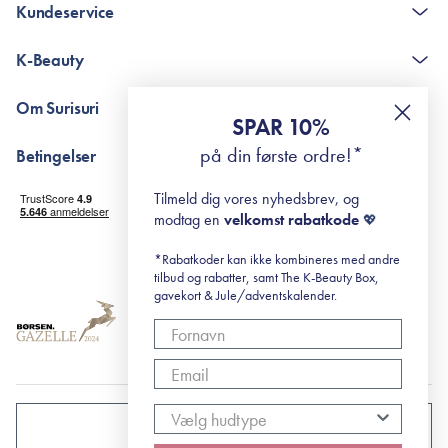
Kundeservice
Kontakt
K-Beauty
The K-Beauty Box - spørgsmål og svar
Pointshop - spørgsmål og svar
De 10 Trin
Om Surisuri
RE-ZIP
Retinol for begyndere
SPAR 10%
Returportal
surisuri's mini guide til rosacea
Min historie
på din første ordre!*
Betingelser
Black Friday
Levering og returnering
Tilmeld dig vores nyhedsbrev, og
Handelsbetingelser
modtag en
velkomst rabatkode
💖
Abonnementsbetingelser
Privatlivspolitik
*Rabatkoder kan ikke kombineres med andre
tilbud og rabatter, samt The K-Beauty Box,
Cookiepolitik
gavekort & Jule/adventskalender.
DANMARK