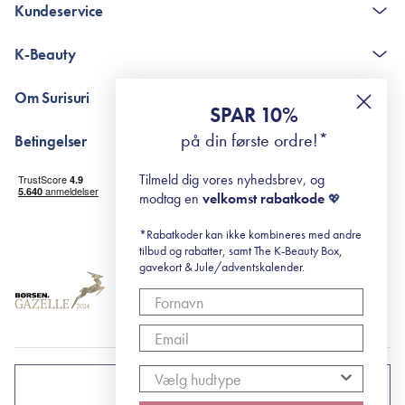
Kundeservice
Lauroyl Lysine, Triethoxycaprylylsilane, Water, Tin Oxide
(CI 77861), Red 30 (CI 73360)
Kontakt
K-Beauty
The K-Beauty Box - spørgsmål og svar
*Ingredienslisten kan muligvis være ændret grundet løbende
Pointshop - spørgsmål og svar
De 10 Trin
produktforbedringer.
Om Surisuri
RE-ZIP
Retinol for begyndere
SPAR 10%
Er dette tilfældet henvises til produktemballage eller til
Returportal
surisuri's mini guide til rosacea
Min historie
på din første ordre!*
Betingelser
mærket’s officielle hjemmeside.
Black Friday
Levering og returnering
Tilmeld dig vores nyhedsbrev, og
Handelsbetingelser
modtag en
velkomst rabatkode
💖
Abonnementsbetingelser
Privatlivspolitik
*Rabatkoder kan ikke kombineres med andre
tilbud og rabatter, samt The K-Beauty Box,
Cookiepolitik
gavekort & Jule/adventskalender.
DANMARK