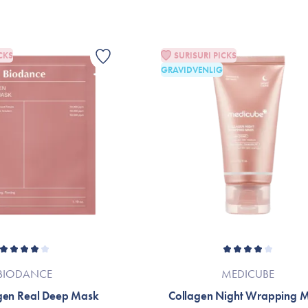
*Ingredienslisten kan muligvis være ænd
Er dette tilfældet henvises til produktemb
CKS
SURISURI PICKS
GRAVIDVENLIG
BIODANCE
MEDICUBE
gen Real Deep Mask
Collagen Night Wrapping 