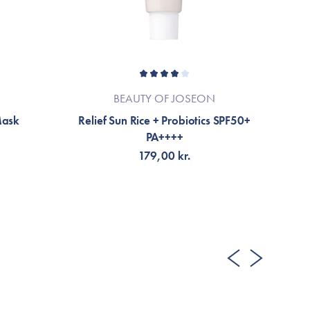
BEAUTY OF JOSEON
Mask
Relief Sun Rice + Probiotics SPF50+
P
PA++++
179,00 kr.
TILFØJ TIL KURV