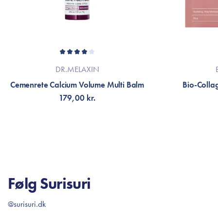
DR.MELAXIN
Cemenrete Calcium Volume Multi Balm
Bio-Colla
179,00 kr.
TILFØJ TIL KURV
V
Følg Surisuri
@surisuri.dk