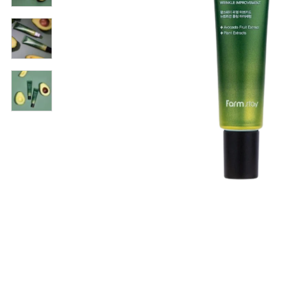
Øjenpleje
Læber
Rosacea
Ansigtscreme
Negle
Solcreme
Hårpleje
Ansigtsmaske
Bumseplastre/spot
Shampoo
behandling
Balsam
Hårkur
Hårstyling
Hovedbundsple