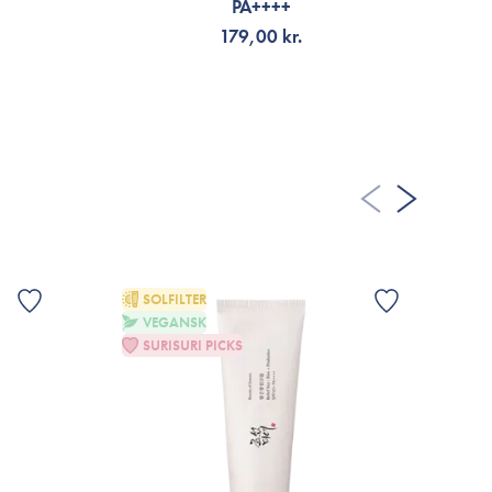
PA++++
179,00 kr.
TILFØJ TIL KURV
SOLFILTER
VEGANSK
G
SURISURI PICKS