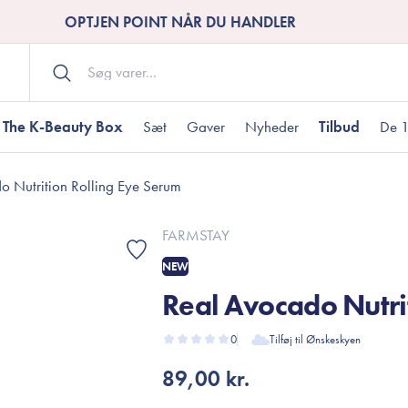
OPTJEN POINT NÅR DU HANDLER
The K-Beauty Box
Sæt
Gaver
Nyheder
Tilbud
De 1
o Nutrition Rolling Eye Serum
Kropspleje
Bodywash
ombineret hud
nti-age
aver til under DKK 200
Tør hud
Tilstoppede porer
Gaver til under DK
FARMSTAY
Bodyscrub
NEW
Bodylotion
Real Avocado Nutri
Bodyoil
ødme
avesæt
Dehydreret hud
Gavekort
Håndpleje
0
Tilføj til Ønskeskyen
Fodpleje
89,00 kr.