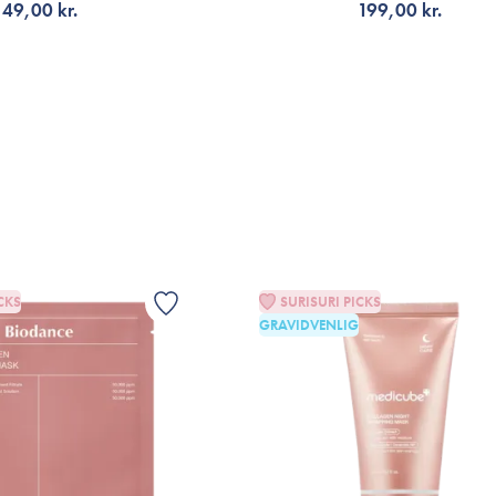
49,00 kr.
199,00 kr.
ÆLG VARIANT
TILFØJ TIL KURV
CKS
SURISURI PICKS
GRAVIDVENLIG