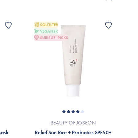
ret grundet løbende produktforbedringer.
allage eller til mærket’s officielle hjemmeside.
SOLFILTER
VEGANSK
G
SURISURI PICKS
BEAUTY OF JOSEON
Mask
Relief Sun Rice + Probiotics SPF50+
P