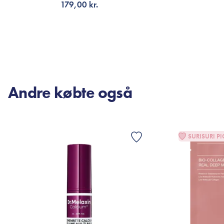
179,00 kr.
TILFØJ TIL KURV
V
Andre købte også
SURISURI PI