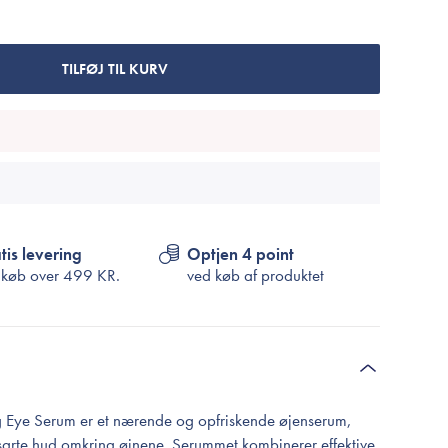
Cosrx
TIRTIR
Biodance
TILFØJ TIL KURV
Medicube
VT Cosmetics
tis levering
Optjen 4 point
 køb over
499 KR.
ved køb af produktet
g Eye Serum er et nærende og opfriskende øjenserum,
n sarte hud omkring øjnene. Serummet kombinerer effektive