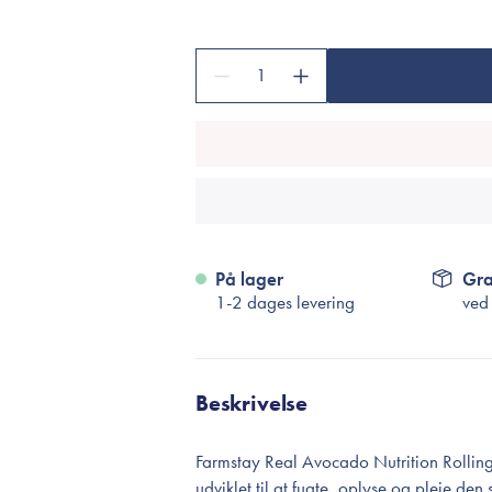
Accessories
Make-Up Pensler
1
Toilettasker
Hårtilbehør
Rensetilbehør
Rejsestørrelser
je
På lager
Gra
1-2 dages levering
ved
Beskrivelse
Farmstay Real Avocado Nutrition Rollin
udviklet til at fugte, oplyse og pleje de