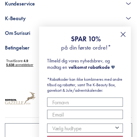
Kundeservice
Kontakt
K-Beauty
The K-Beauty Box - spørgsmål og svar
Pointshop - spørgsmål og svar
De 10 Trin
Om Surisuri
RE-ZIP
Retinol for begyndere
SPAR 10%
Returportal
surisuri's mini guide til rosacea
Min historie
på din første ordre!*
Betingelser
Black Friday
Levering og returnering
Tilmeld dig vores nyhedsbrev, og
Handelsbetingelser
modtag en
velkomst rabatkode
💖
Abonnementsbetingelser
Privatlivspolitik
*Rabatkoder kan ikke kombineres med andre
tilbud og rabatter, samt The K-Beauty Box,
Cookiepolitik
gavekort & Jule/adventskalender.
DANMARK