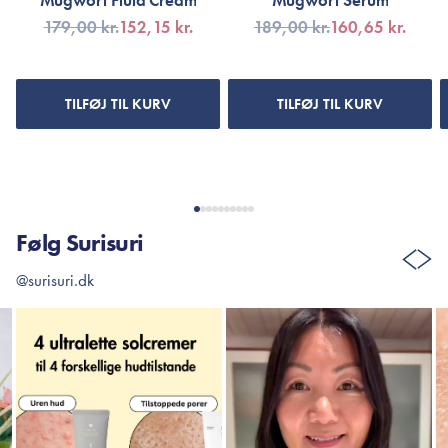
Mugwort Fluid Cream
Mugwort Serum
179,00 kr.
152,15 kr.
189,00 kr.
160,65 kr.
TILFØJ TIL KURV
TILFØJ TIL KURV
Følg Surisuri
@surisuri.dk