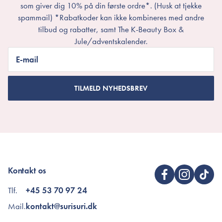
som giver dig 10% på din første ordre*. (Husk at tjekke
spammail) *Rabatkoder kan ikke kombineres med andre
tilbud og rabatter, samt The K-Beauty Box &
Jule/adventskalender.
E-mail
TILMELD NYHEDSBREV
Kontakt os
Tlf.
+45 53 70 97 24
Mail.
kontakt@surisuri.dk