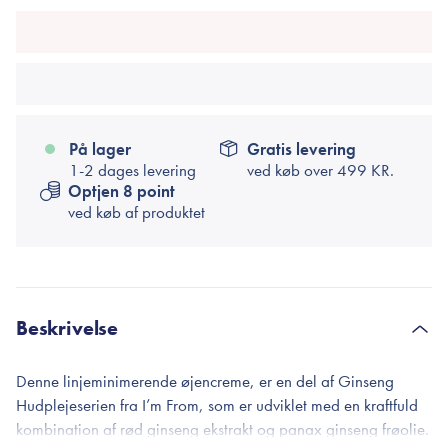
På lager
Gratis levering
1-2 dages levering
ved køb over
499 KR.
Optjen 8 point
ved køb af produktet
Beskrivelse
Denne linjeminimerende øjencreme, er en del af Ginseng
Hudplejeserien fra I’m From, som er udviklet med en kraftfuld
kombination af rød ginseng ekstrakt og panax ginseng frøolie.