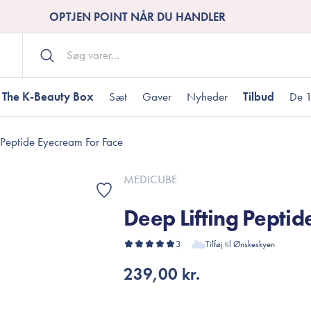
OPTJEN POINT NÅR DU HANDLER
The K-Beauty Box
Sæt
Gaver
Nyheder
Tilbud
De 1
 Peptide Eyecream For Face
Kropspleje
Bodywash
ombineret hud
nti-age
aver til under DKK 200
Tør hud
Tilstoppede porer
Gaver til under DK
MEDICUBE
Bodyscrub
Deep Lifting Pepti
Bodylotion
Bodyoil
ødme
avesæt
3
Tilføj til Ønskeskyen
Dehydreret hud
Gavekort
Håndpleje
239,00 kr.
Fodpleje