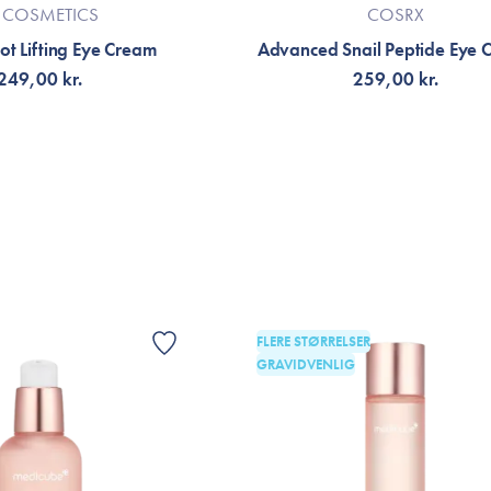
Den här är helt sjuk! Lyfter verkligen hu
 COSMETICS
COSRX
ot Lifting Eye Cream
Advanced Snail Peptide Eye 
249,00 kr.
259,00 kr.
VIS
NOTIFIKATION
FÅ NOTIFIKATION
FLERE STØRRELSER
GRAVIDVENLIG