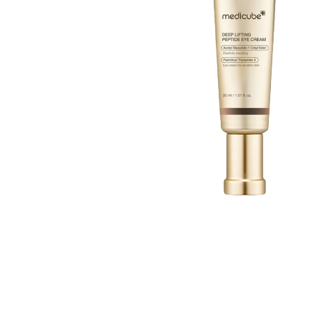
Øjenpleje
Læber
Rosacea
Ansigtscreme
Negle
Solcreme
Hårpleje
Ansigtsmaske
Bumseplastre/spot
Shampoo
behandling
Balsam
Hårkur
Hårstyling
Hovedbundsple