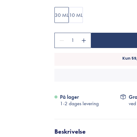
Accessories
Make-Up Pensler
30 ML
10 ML
Toilettasker
Hårtilbehør
Rensetilbehør
1
Rejsestørrelser
je
På lager
Gra
1-2 dages levering
ved
Beskrivelse