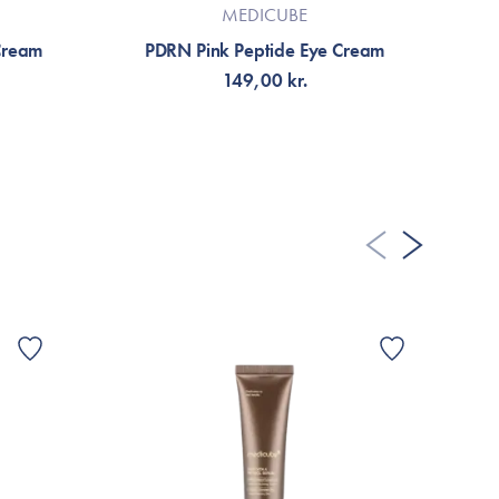
den kring ögonen :)
MEDICUBE
Cream
PDRN Pink Peptide Eye Cream
3
149,00 kr.
 FLERE ANMELDELSER
TILFØJ TIL KURV
G