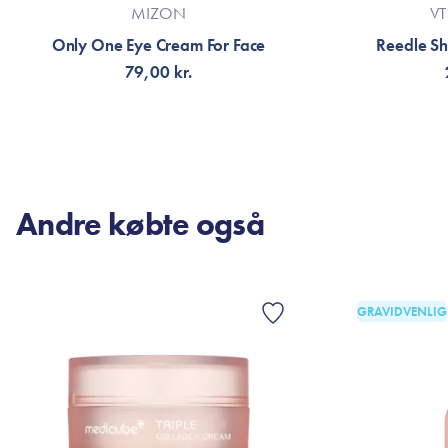
MIZON
VT
Only One Eye Cream For Face
Reedle Sh
79,00 kr.
TILFØJ TIL KURV
FÅ 
Andre købte også
GRAVIDVENLIG