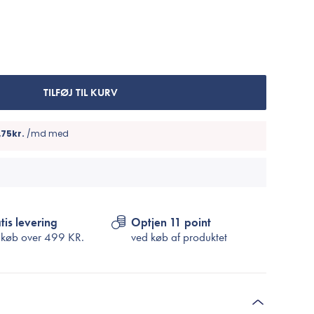
Cosrx
TIRTIR
Biodance
Medicube
VT Cosmetics
TILFØJ TIL KURV
tis levering
Optjen 11 point
 køb over
499 KR.
ved køb af produktet