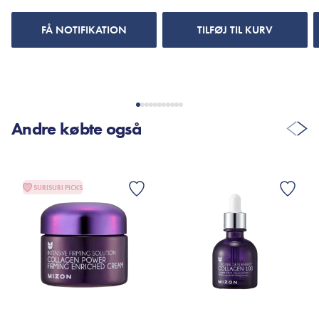
billedet eller læste anmeldelserne. Måske har det været en
Er dette tilfældet henvises til produktemballage eller til
produktionsfejl? :(
mærket’s officielle hjemmeside.
FÅ NOTIFIKATION
TILFØJ TIL KURV
Momo Nielsen
18. Aug. 2024
Lækker øjencreme. Den er drøj i brug og lækker at smøre ud,
Andre købte også
så kan klart anbefale at prøve den.
SURISURI PICKS
VIS FLERE ANMELDELSER