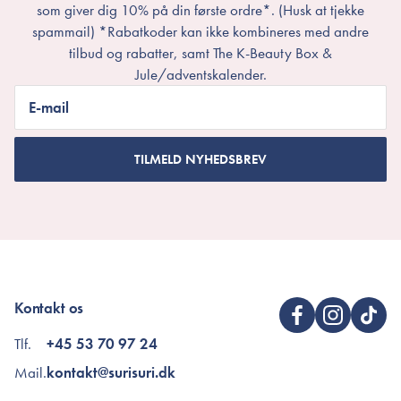
som giver dig 10% på din første ordre*. (Husk at tjekke
spammail) *Rabatkoder kan ikke kombineres med andre
tilbud og rabatter, samt The K-Beauty Box &
Jule/adventskalender.
E-mail
TILMELD NYHEDSBREV
Kontakt os
Tlf.
+45 53 70 97 24
Mail.
kontakt@surisuri.dk