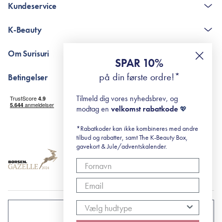
Kundeservice
Kontakt
K-Beauty
The K-Beauty Box - spørgsmål og svar
Pointshop - spørgsmål og svar
De 10 Trin
Om Surisuri
RE-ZIP
Retinol for begyndere
SPAR 10%
Returportal
surisuri's mini guide til rosacea
Min historie
på din første ordre!*
Betingelser
Black Friday
Levering og returnering
Tilmeld dig vores nyhedsbrev, og
Handelsbetingelser
modtag en
velkomst rabatkode
💖
Abonnementsbetingelser
Privatlivspolitik
*Rabatkoder kan ikke kombineres med andre
tilbud og rabatter, samt The K-Beauty Box,
Cookiepolitik
gavekort & Jule/adventskalender.
DANMARK