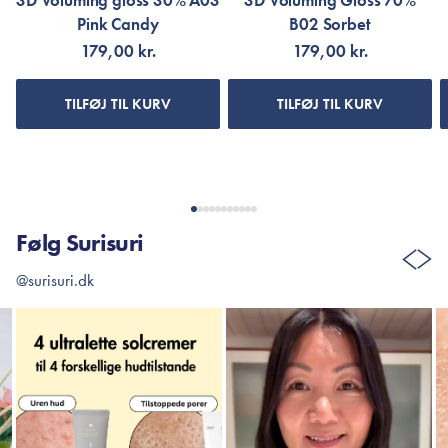
3D Voluming gloss 30% A03
3D Voluming Gloss 70%
Pink Candy
B02 Sorbet
179,00 kr.
179,00 kr.
TILFØJ TIL KURV
TILFØJ TIL KURV
Følg Surisuri
@surisuri.dk