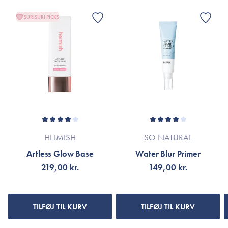
Er dette tilfældet henvises til produktemballage eller til
SURISURI PICKS
mærket’s officielle hjemmeside.
HEIMISH
SO NATURAL
Artless Glow Base
Water Blur Primer
219,00 kr.
149,00 kr.
TILFØJ TIL KURV
TILFØJ TIL KURV