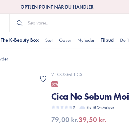
OPTJEN POINT NÅR DU HANDLER
The K-Beauty Box
Sæt
Gaver
Nyheder
Tilbud
De 1
wder
Kropspleje
Bodywash
ombineret hud
nti-age
aver til under DKK 200
Tør hud
Tilstoppede porer
Gaver til under DK
VT COSMETICS
Bodyscrub
50%
Bodylotion
Cica No Sebum Moi
Bodyoil
ødme
avesæt
Dehydreret hud
Gavekort
Håndpleje
0
Tilføj til Ønskeskyen
Fodpleje
79,00 kr.
39,50 kr.