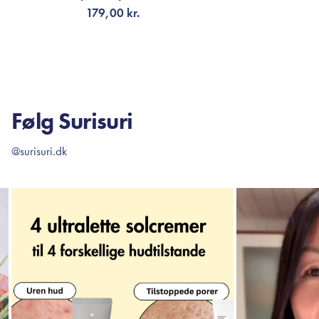
179,00 kr.
VÆLG VARIANT
TI
Følg Surisuri
@surisuri.dk