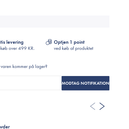
Cosrx
TIRTIR
Biodance
Medicube
VT Cosmetics
tis levering
Optjen 1 point
 køb over
499 KR.
ved køb af produktet
r varen kommer på lager?
MODTAG NOTIFIKATION
owder