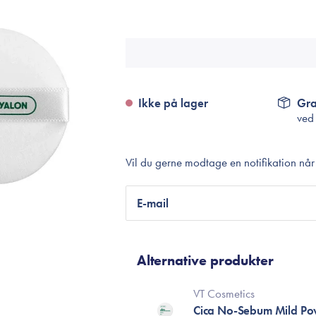
Accessories
Make-Up Pensler
Toilettasker
Hårtilbehør
Rensetilbehør
Ikke på lager
Gra
ved
Rejsestørrelser
Vil du gerne modtage en notifikation nå
je
E-mail
Alternative produkter
VT Cosmetics
Cica No-Sebum Mild P