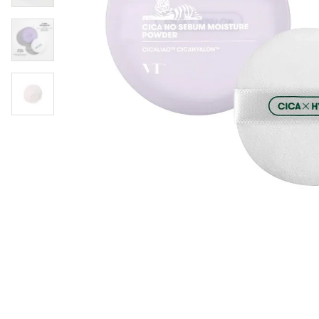
Øjenpleje
Læber
Rosacea
Ansigtscreme
Negle
Solcreme
Hårpleje
Ansigtsmaske
Bumseplastre/spot
Shampoo
behandling
Balsam
Hårkur
Hårstyling
Hovedbundsple