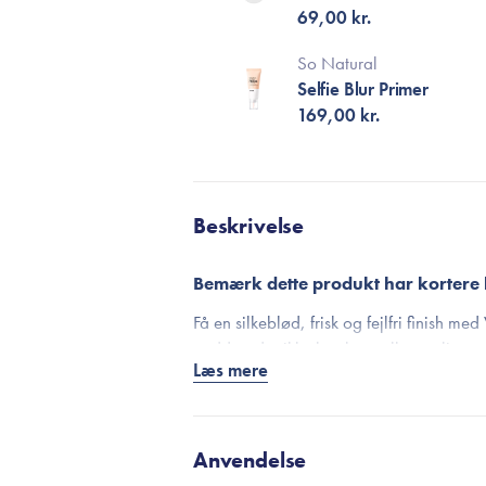
69,00 kr.
So Natural
Selfie Blur Primer
169,00 kr.
Beskrivelse
Bemærk dette produkt har kortere
Få en silkeblød, frisk og fejlfri finish 
pudder, der ikke kun kontrollerer olie, me
Læs mere
Det lette, lilla-tonede pudder hjælper 
foundation og fjerne uønsket glans, så 
giver en diskret tone-up effekt, der lysne
Anvendelse
kølende fornemmelse ved påføring og efte