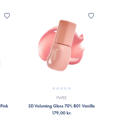
, Mangifera Indica (Mango) Fruit Extract, Anemarrhena
ret grundet løbende produktforbedringer.
allage eller til mærket’s officielle hjemmeside.
FWEE
Pink
3D Voluming Gloss 70% B01 Vanilla
3D
179,00 kr.