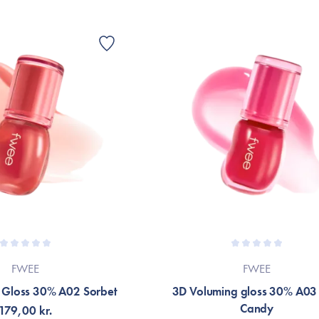
Triglyceride, Rosa Canina Fruit Extract
Asphodeloides Root Extract, Tocopherol
*Ingredienslisten kan muligvis være ænd
Er dette tilfældet henvises til produktemb
FWEE
FWEE
 Gloss 30% A02 Sorbet
3D Voluming gloss 30% A03 
Candy
179,00 kr.