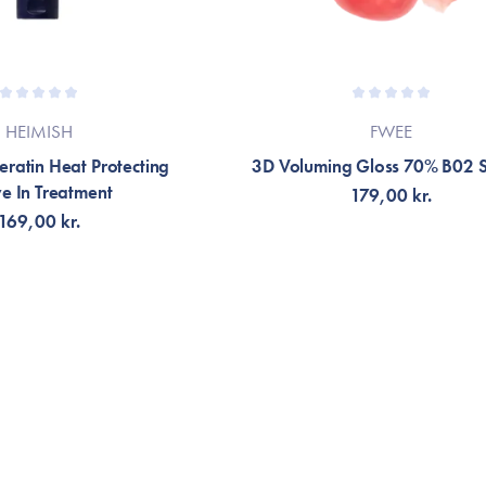
HEIMISH
FWEE
ratin Heat Protecting
3D Voluming Gloss 70% B02 
e In Treatment
179,00 kr.
169,00 kr.
LFØJ TIL KURV
TILFØJ TIL KURV