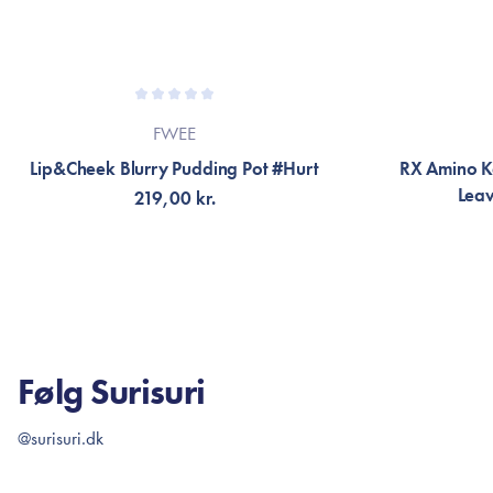
FWEE
Lip&Cheek Blurry Pudding Pot #Hurt
RX Amino Ke
Leav
219,00 kr.
TILFØJ TIL KURV
TI
Følg Surisuri
@surisuri.dk