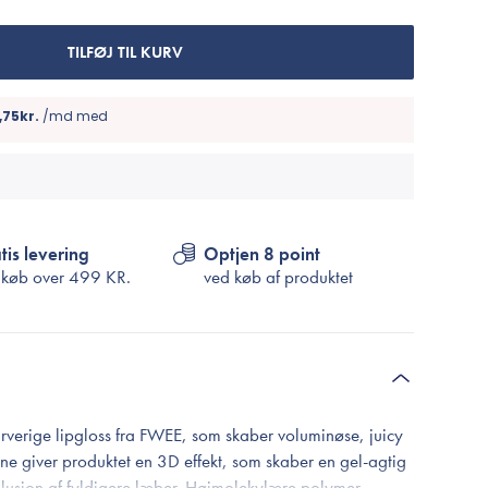
Cosrx
TIRTIR
TILFØJ TIL KURV
Biodance
Medicube
VT Cosmetics
tis levering
Optjen 8 point
 køb over
499 KR.
ved køb af produktet
rverige lipgloss fra FWEE, som skaber voluminøse, juicy
ine giver produktet en 3D effekt, som skaber en gel-agtig
llusion af fyldigere læber. Højmolekylære polymer-