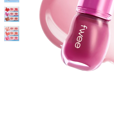
Øjenpleje
Læber
Rosacea
Ansigtscreme
Negle
Solcreme
Hårpleje
Ansigtsmaske
Bumseplastre/spot
Shampoo
behandling
Balsam
Hårkur
Hårstyling
Hovedbundsple