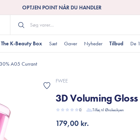
OPTJEN POINT NÅR DU HANDLER
The K-Beauty Box
Sæt
Gaver
Nyheder
Tilbud
De 1
 30% A05 Currant
Kropspleje
Bodywash
ombineret hud
nti-age
aver til under DKK 200
Tør hud
Tilstoppede porer
Gaver til under DK
FWEE
Bodyscrub
3D Voluming Gloss
Bodylotion
Bodyoil
ødme
avesæt
0
Tilføj til Ønskeskyen
Dehydreret hud
Gavekort
Håndpleje
179,00 kr.
Fodpleje