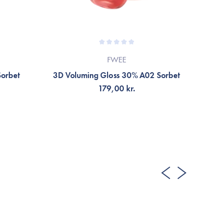
FWEE
Sorbet
3D Voluming Gloss 30% A02 Sorbet
Car
179,00 kr.
TILFØJ TIL KURV