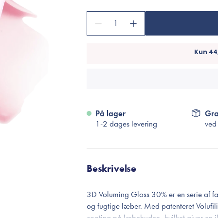
Accessories
Make-Up Pensler
1
Toilettasker
Hårtilbehør
Rensetilbehør
Rejsestørrelser
På lager
Gra
je
1-2 dages levering
ved
Beskrivelse
3D Voluming Gloss 30% er en serie af fa
og fugtige læber. Med patenteret Volufil
coating på læbehuden, hvilket giver en i