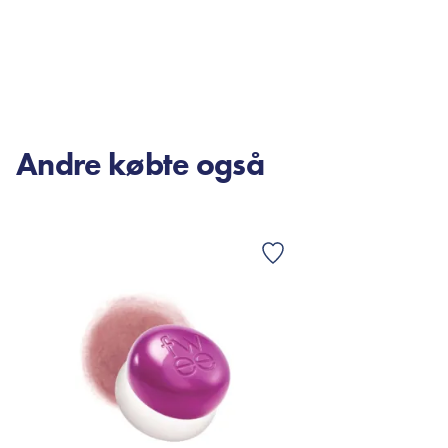
TILFØJ TIL KURV
TI
Andre købte også