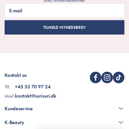
Jule/adventskalender.
E-mail
TILMELD NYHEDSBREV
Kontakt os
Tlf.
+45 53 70 97 24
Mail.
kontakt@surisuri.dk
Kundeservice
Kontakt
K-Beauty
The K-Beauty Box - spørgsmål og svar