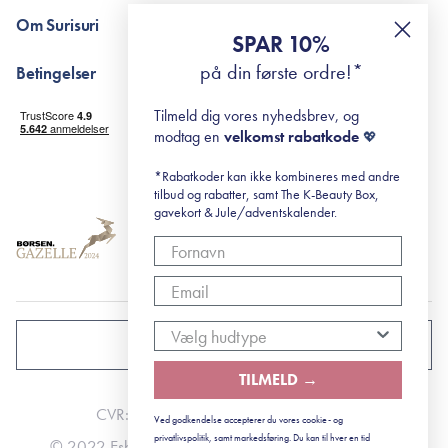
Pointshop - spørgsmål og svar
De 10 Trin
Om Surisuri
RE-ZIP
Retinol for begyndere
SPAR 10%
Returportal
surisuri's mini guide til rosacea
Min historie
på din første ordre!*
Betingelser
Black Friday
Levering og returnering
Tilmeld dig vores nyhedsbrev, og
Handelsbetingelser
modtag en
velkomst rabatkode
💖
Abonnementsbetingelser
Privatlivspolitik
*Rabatkoder kan ikke kombineres med andre
tilbud og rabatter, samt The K-Beauty Box,
Cookiepolitik
gavekort & Jule/adventskalender.
DANMARK
TILMELD →
CVR: 41492252
Ved godkendelse accepterer du vores cookie- og
privatlivspolitik, samt markedsføring. Du kan til hver en tid
© 2022 Esbjerg - Storstrømsvej 42, 6715 Esbjerg N