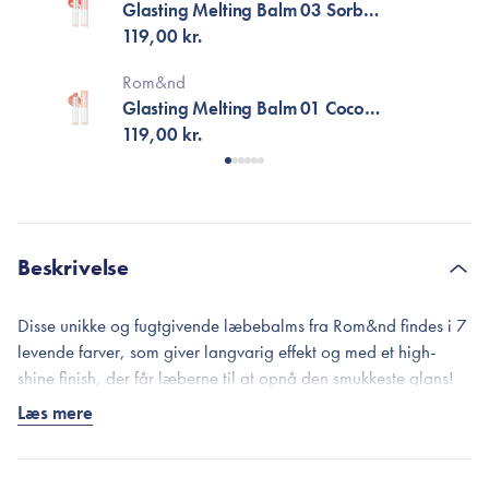
Glasting Melting Balm 03 Sorbet
Balm
119,00 kr.
Rom&nd
Glasting Melting Balm 01 Coco
Nude
119,00 kr.
Beskrivelse
Disse unikke og fugtgivende læbebalms fra Rom&nd findes i 7
levende farver, som giver langvarig effekt og med et high-
shine finish, der får læberne til at opnå den smukkeste glans!
Med et indhold af nærende olier som argan, sød mandel,
Læs mere
kæmpenatlys og sheabutter, hjælper denne fantastiske balm
også med at dine læber bliver endnu blødere, glatte og
velplejede. Formularen er skabt med vegetabilske ingredienser