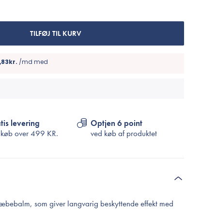
Cosrx
TIRTIR
Biodance
TILFØJ TIL KURV
Medicube
VT Cosmetics
tis levering
Optjen 6 point
 køb over
499 KR.
ved køb af produktet
læbebalm, som giver langvarig beskyttende effekt med