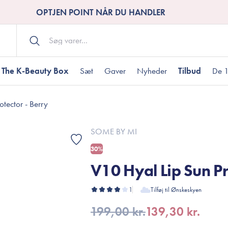
OPTJEN POINT NÅR DU HANDLER
The K-Beauty Box
Sæt
Gaver
Nyheder
Tilbud
De 1
otector - Berry
Kropspleje
Bodywash
ombineret hud
nti-age
aver til under DKK 200
Tør hud
Tilstoppede porer
Gaver til under DK
SOME BY MI
Bodyscrub
30%
Bodylotion
V10 Hyal Lip Sun Pr
Bodyoil
ødme
avesæt
Dehydreret hud
Gavekort
Håndpleje
1
Tilføj til Ønskeskyen
Fodpleje
199,00 kr.
139,30 kr.