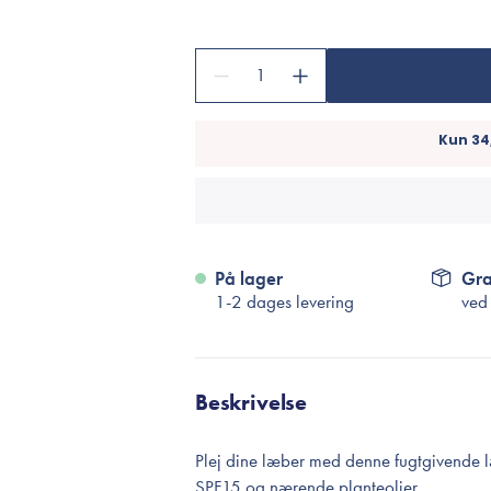
Accessories
Make-Up Pensler
1
Toilettasker
Hårtilbehør
Rensetilbehør
Rejsestørrelser
je
På lager
Gra
1-2 dages levering
ved
Beskrivelse
Plej dine læber med denne fugtgivende 
SPF15 og nærende planteolier.