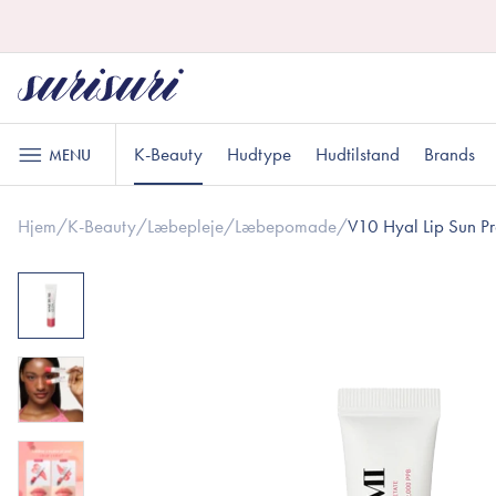
K-Beauty
Hudtype
Hudtilstand
Brands
MENU
Hjem
/
K-Beauty
/
Læbepleje
/
Læbepomade
/
V10 Hyal Lip Sun Pr
Hudpleje
Læbepleje
Oliebaseret rens
Læbescrub
Normal hud
Uren hud
Gaver til under DKK 100
K
A
G
Vandbaseret rens
Læbemaske
Eksfoliering
Læbepomade
Toner
Sensitiv hud
Gaver til ham
R
G
Makeup
Essens
Serum
Ansigt
Sheetmaske
Øjne