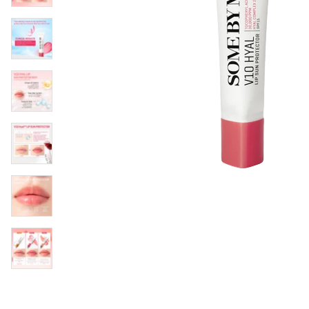
Øjenpleje
Læber
Rosacea
Ansigtscreme
Negle
Solcreme
Hårpleje
Ansigtsmaske
Bumseplastre/spot
Shampoo
behandling
Balsam
Hårkur
Hårstyling
Hovedbundsple