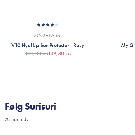
SOME BY MI
V10 Hyal Lip Sun Protector - Rosy
My Glo
199,00 kr.
139,30 kr.
TILFØJ TIL KURV
FÅ 
Følg Surisuri
@surisuri.dk