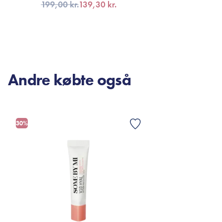
199,00 kr.
139,30 kr.
TILFØJ TIL KURV
FÅ 
Andre købte også
30%