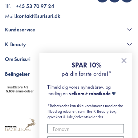
Tlf.
+45 53 70 97 24
Mail.
kontakt@surisuri.dk
Kundeservice
Kontakt
K-Beauty
The K-Beauty Box - spørgsmål og svar
Pointshop - spørgsmål og svar
De 10 Trin
Om Surisuri
RE-ZIP
Retinol for begyndere
SPAR 10%
Returportal
surisuri's mini guide til rosacea
Min historie
på din første ordre!*
Betingelser
Black Friday
Levering og returnering
Tilmeld dig vores nyhedsbrev, og
Handelsbetingelser
modtag en
velkomst rabatkode
💖
Abonnementsbetingelser
Privatlivspolitik
*Rabatkoder kan ikke kombineres med andre
tilbud og rabatter, samt The K-Beauty Box,
Cookiepolitik
gavekort & Jule/adventskalender.