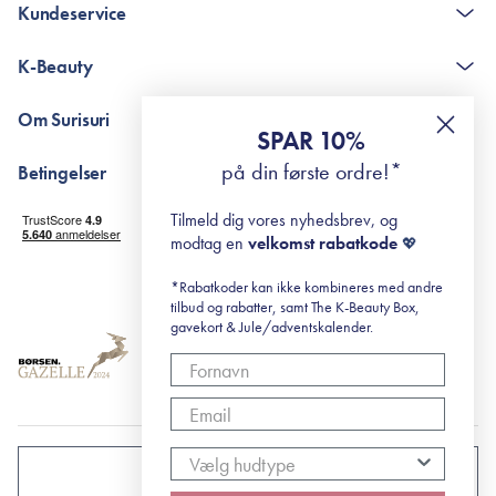
Kundeservice
Kontakt
K-Beauty
The K-Beauty Box - spørgsmål og svar
Pointshop - spørgsmål og svar
De 10 Trin
Om Surisuri
RE-ZIP
Retinol for begyndere
SPAR 10%
Returportal
surisuri's mini guide til rosacea
Min historie
på din første ordre!*
Betingelser
Black Friday
Levering og returnering
Tilmeld dig vores nyhedsbrev, og
Handelsbetingelser
modtag en
velkomst rabatkode
💖
Abonnementsbetingelser
Privatlivspolitik
*Rabatkoder kan ikke kombineres med andre
tilbud og rabatter, samt The K-Beauty Box,
Cookiepolitik
gavekort & Jule/adventskalender.
DANMARK