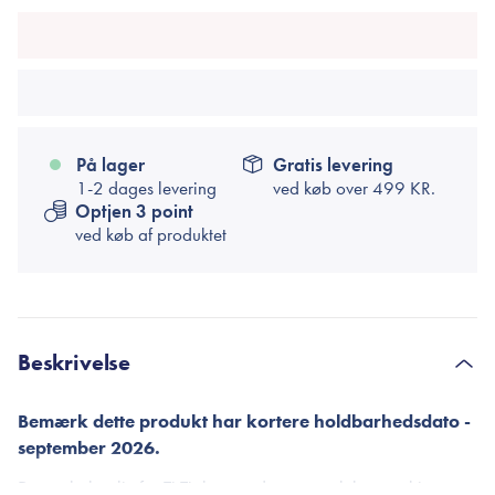
På lager
Gratis levering
1-2 dages levering
ved køb over
499 KR.
Optjen 3 point
ved køb af produktet
Beskrivelse
Bemærk dette produkt har kortere holdbarhedsdato -
september 2026.
Denne læbeolie fra TirTir har vundet mange k-beauty hjerter,