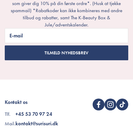
som giver dig 10% på din første ordre*. (Husk at tjekke
spammail) *Rabatkoder kan ikke kombineres med andre
tilbud og rabatter, samt The K-Beauty Box &
Jule/adventskalender.
E-mail
TILMELD NYHEDSBREV
Kontakt os
Tlf.
+45 53 70 97 24
Mail.
kontakt@surisuri.dk