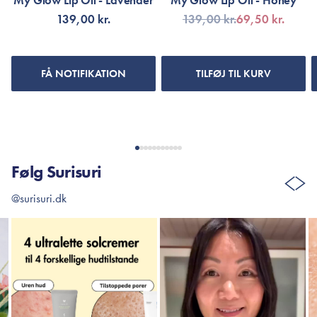
My Glow Lip Oil - Lavender
My Glow Lip Oil - Honey
139,00 kr.
139,00 kr.
69,50 kr.
FÅ NOTIFIKATION
TILFØJ TIL KURV
Følg Surisuri
@surisuri.dk