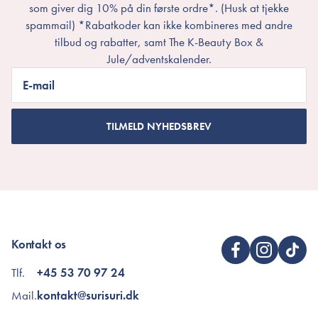
som giver dig 10% på din første ordre*. (Husk at tjekke
spammail) *Rabatkoder kan ikke kombineres med andre
tilbud og rabatter, samt The K-Beauty Box &
Jule/adventskalender.
E-mail
TILMELD NYHEDSBREV
Kontakt os
Tlf.
+45 53 70 97 24
Mail.
kontakt@surisuri.dk