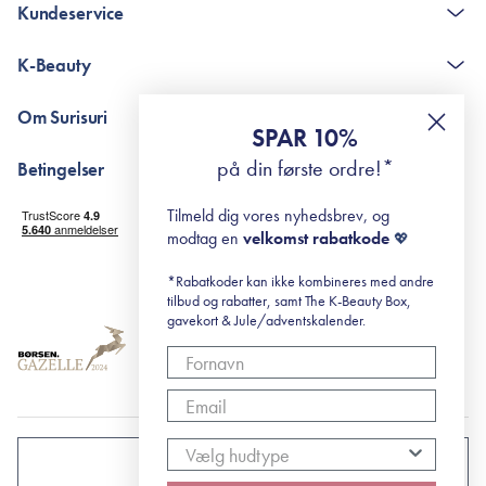
Kundeservice
Kontakt
K-Beauty
The K-Beauty Box - spørgsmål og svar
Pointshop - spørgsmål og svar
De 10 Trin
Om Surisuri
RE-ZIP
Retinol for begyndere
SPAR 10%
Returportal
surisuri's mini guide til rosacea
Min historie
på din første ordre!*
Betingelser
Black Friday
Levering og returnering
Tilmeld dig vores nyhedsbrev, og
Handelsbetingelser
modtag en
velkomst rabatkode
💖
Abonnementsbetingelser
Privatlivspolitik
*Rabatkoder kan ikke kombineres med andre
tilbud og rabatter, samt The K-Beauty Box,
Cookiepolitik
gavekort & Jule/adventskalender.
DANMARK