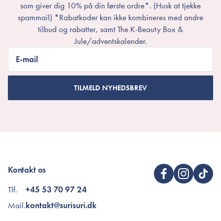
som giver dig 10% på din første ordre*. (Husk at tjekke
spammail) *Rabatkoder kan ikke kombineres med andre
tilbud og rabatter, samt The K-Beauty Box &
Jule/adventskalender.
E-mail
TILMELD NYHEDSBREV
Kontakt os
Tlf.
+45 53 70 97 24
Mail.
kontakt@surisuri.dk