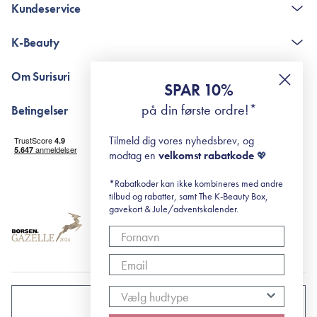
Kundeservice
Kontakt
K-Beauty
The K-Beauty Box - spørgsmål og svar
Pointshop - spørgsmål og svar
De 10 Trin
Om Surisuri
RE-ZIP
Retinol for begyndere
SPAR 10%
Returportal
surisuri's mini guide til rosacea
Min historie
på din første ordre!*
Betingelser
Black Friday
Levering og returnering
Tilmeld dig vores nyhedsbrev, og
Handelsbetingelser
modtag en
velkomst rabatkode
💖
Abonnementsbetingelser
Privatlivspolitik
*Rabatkoder kan ikke kombineres med andre
tilbud og rabatter, samt The K-Beauty Box,
Cookiepolitik
gavekort & Jule/adventskalender.
DANMARK