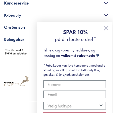
Kundeservice
Kontakt
K-Beauty
The K-Beauty Box - spørgsmål og svar
Pointshop - spørgsmål og svar
De 10 Trin
Om Surisuri
RE-ZIP
Retinol for begyndere
SPAR 10%
Returportal
surisuri's mini guide til rosacea
Min historie
på din første ordre!*
Betingelser
Black Friday
Levering og returnering
Tilmeld dig vores nyhedsbrev, og
Handelsbetingelser
modtag en
velkomst rabatkode
💖
Abonnementsbetingelser
Privatlivspolitik
*Rabatkoder kan ikke kombineres med andre
tilbud og rabatter, samt The K-Beauty Box,
Cookiepolitik
gavekort & Jule/adventskalender.
DANMARK