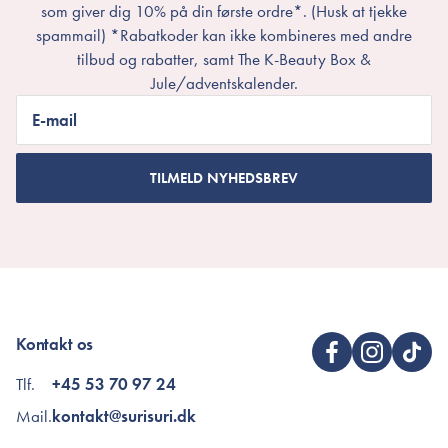
som giver dig 10% på din første ordre*. (Husk at tjekke
spammail) *Rabatkoder kan ikke kombineres med andre
tilbud og rabatter, samt The K-Beauty Box &
Jule/adventskalender.
E-mail
TILMELD NYHEDSBREV
Kontakt os
Tlf.
+45 53 70 97 24
Mail.
kontakt@surisuri.dk