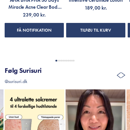
AHA BHA PHA 30 Days
Intensive Ceramide Lotion
Miracle Acne Clear Body
189,00 kr.
Cleanser
239,00 kr.
FÅ NOTIFIKATION
TILFØJ TIL KURV
Følg Surisuri
@surisuri.dk