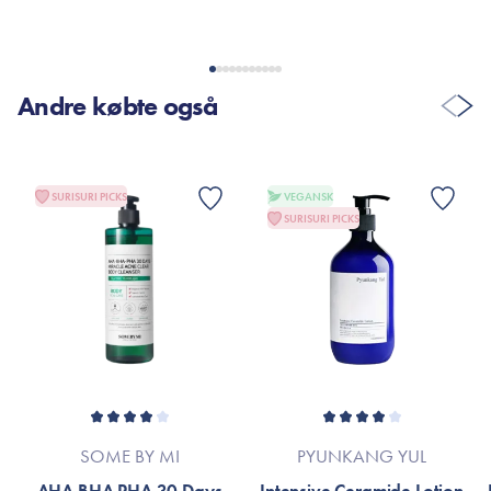
Virkelig skøn konsistens og giver blød hud med massere glød
🥰🫶🏽
Andre købte også
VIS FLERE ANMELDELSER
SURISURI PICKS
VEGANSK
SURISURI PICKS
SOME BY MI
PYUNKANG YUL