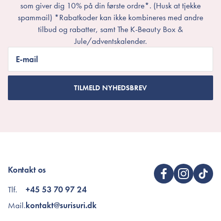
som giver dig 10% på din første ordre*. (Husk at tjekke
spammail) *Rabatkoder kan ikke kombineres med andre
tilbud og rabatter, samt The K-Beauty Box &
Jule/adventskalender.
E-mail
TILMELD NYHEDSBREV
Kontakt os
Tlf.
+45 53 70 97 24
Mail.
kontakt@surisuri.dk