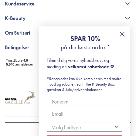
Kundeservice
Kontakt
K-Beauty
The K-Beauty Box - spørgsmål og svar
Pointshop - spørgsmål og svar
De 10 Trin
Om Surisuri
RE-ZIP
Retinol for begyndere
SPAR 10%
Returportal
surisuri's mini guide til rosacea
Min historie
på din første ordre!*
Betingelser
Black Friday
Levering og returnering
Tilmeld dig vores nyhedsbrev, og
Handelsbetingelser
modtag en
velkomst rabatkode
💖
Abonnementsbetingelser
Privatlivspolitik
*Rabatkoder kan ikke kombineres med andre
tilbud og rabatter, samt The K-Beauty Box,
Cookiepolitik
gavekort & Jule/adventskalender.
DANMARK