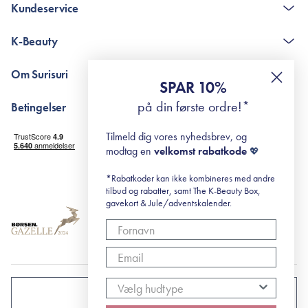
Kundeservice
Kontakt
K-Beauty
The K-Beauty Box - spørgsmål og svar
Pointshop - spørgsmål og svar
De 10 Trin
Om Surisuri
RE-ZIP
Retinol for begyndere
SPAR 10%
Returportal
surisuri's mini guide til rosacea
Min historie
på din første ordre!*
Betingelser
Black Friday
Levering og returnering
Tilmeld dig vores nyhedsbrev, og
Handelsbetingelser
modtag en
velkomst rabatkode
💖
Abonnementsbetingelser
Privatlivspolitik
*Rabatkoder kan ikke kombineres med andre
tilbud og rabatter, samt The K-Beauty Box,
Cookiepolitik
gavekort & Jule/adventskalender.
DANMARK