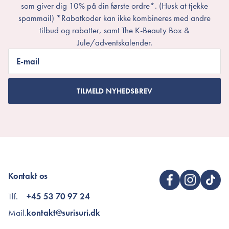
som giver dig 10% på din første ordre*. (Husk at tjekke
spammail) *Rabatkoder kan ikke kombineres med andre
tilbud og rabatter, samt The K-Beauty Box &
Jule/adventskalender.
E-mail
TILMELD NYHEDSBREV
Kontakt os
Tlf.
+45 53 70 97 24
Mail.
kontakt@surisuri.dk