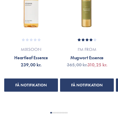
efterlader ikke huden klistret. Jeg vil dog fortrække at bruge
produktforbedringer. Er dette tilfældet henvises til
snail essens i stedet for.
produktemballage eller til mærket's officielle hjemmeside.
MIXSOON
I'M FROM
Heartleaf Essence
Mugwort Essence
239,00 kr.
365,00 kr.
310,25 kr.
FÅ NOTIFIKATION
FÅ NOTIFIKATION