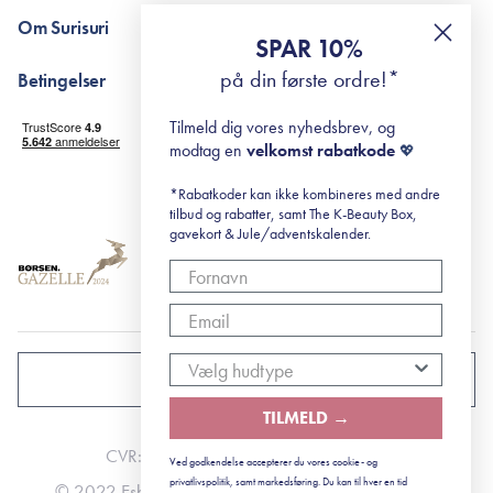
Pointshop - spørgsmål og svar
De 10 Trin
Om Surisuri
RE-ZIP
Retinol for begyndere
SPAR 10%
Returportal
surisuri's mini guide til rosacea
Min historie
på din første ordre!*
Betingelser
Black Friday
Levering og returnering
Tilmeld dig vores nyhedsbrev, og
Handelsbetingelser
modtag en
velkomst rabatkode
💖
Abonnementsbetingelser
Privatlivspolitik
*Rabatkoder kan ikke kombineres med andre
tilbud og rabatter, samt The K-Beauty Box,
Cookiepolitik
gavekort & Jule/adventskalender.
DANMARK
TILMELD →
CVR: 41492252
Ved godkendelse accepterer du vores cookie- og
privatlivspolitik, samt markedsføring. Du kan til hver en tid
© 2022 Esbjerg - Storstrømsvej 42, 6715 Esbjerg N