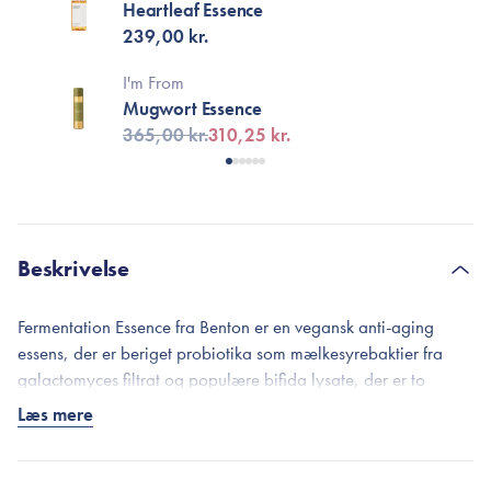
Heartleaf Essence
239,00 kr.
I'm From
Mugwort Essence
365,00 kr.
310,25 kr.
Beskrivelse
Fermentation Essence fra Benton er en vegansk anti-aging
essens, der er beriget probiotika som mælkesyrebaktier fra
galactomyces filtrat og populære bifida lysate, der er to
stjerne ingredienser til at opstramem og udjævne huden.
Læs mere
Formularen bygger på dobbeltfermenterede ingredienser, som
vil give en effektiv beskyttelse af hudbarrieren og fremskynde
reparering af hudskader.