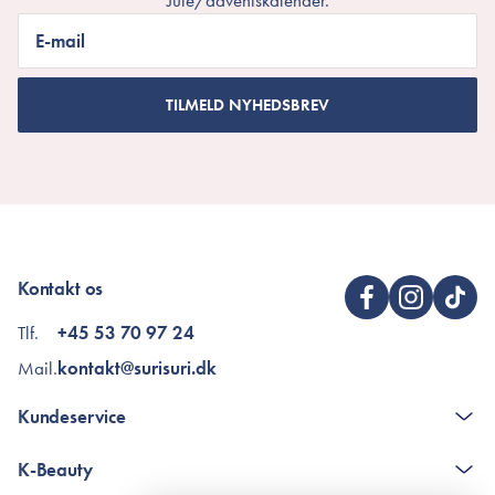
Jule/adventskalender.
E-mail
TILMELD NYHEDSBREV
Kontakt os
Tlf.
+45 53 70 97 24
Mail.
kontakt@surisuri.dk
Kundeservice
Kontakt
K-Beauty
The K-Beauty Box - spørgsmål og svar