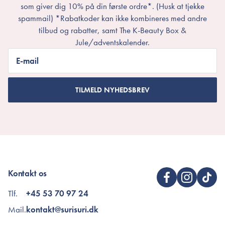
som giver dig 10% på din første ordre*. (Husk at tjekke
spammail) *Rabatkoder kan ikke kombineres med andre
tilbud og rabatter, samt The K-Beauty Box &
Jule/adventskalender.
E-mail
TILMELD NYHEDSBREV
Kontakt os
Tlf.
+45 53 70 97 24
Mail.
kontakt@surisuri.dk