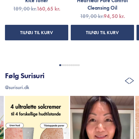
Rice Toner
Heartleaf Pore Control
Cleansing Oil
189,00 kr.
160,65 kr.
189,00 kr.
94,50 kr.
TILFØJ TIL KURV
TILFØJ TIL KURV
Følg Surisuri
@surisuri.dk