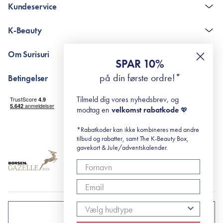
Kundeservice
Kontakt
K-Beauty
The K-Beauty Box - spørgsmål og svar
Pointshop - spørgsmål og svar
De 10 Trin
Om Surisuri
RE-ZIP
Retinol for begyndere
SPAR 10%
Returportal
surisuri's mini guide til rosacea
Min historie
på din første ordre!*
Betingelser
Black Friday
Levering og returnering
Tilmeld dig vores nyhedsbrev, og
Handelsbetingelser
modtag en
velkomst rabatkode
💖
Abonnementsbetingelser
Privatlivspolitik
*Rabatkoder kan ikke kombineres med andre
tilbud og rabatter, samt The K-Beauty Box,
Cookiepolitik
gavekort & Jule/adventskalender.
DANMARK