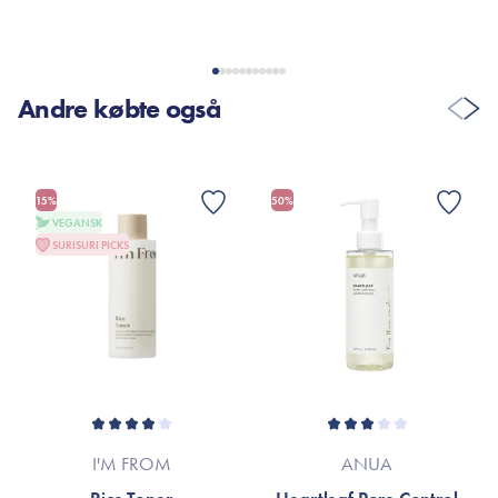
VIS FLERE ANMELDELSER
Andre købte også
15%
50%
VEGANSK
SURISURI PICKS
I'M FROM
ANUA