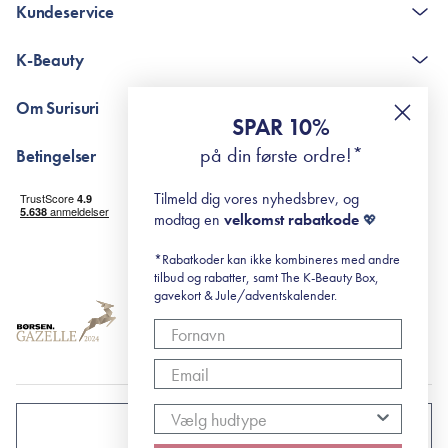
Kundeservice
Kontakt
K-Beauty
The K-Beauty Box - spørgsmål og svar
Pointshop - spørgsmål og svar
De 10 Trin
Om Surisuri
RE-ZIP
Retinol for begyndere
SPAR 10%
Returportal
surisuri's mini guide til rosacea
Min historie
på din første ordre!*
Betingelser
Black Friday
Levering og returnering
Tilmeld dig vores nyhedsbrev, og
Handelsbetingelser
modtag en
velkomst rabatkode
💖
Abonnementsbetingelser
Privatlivspolitik
*Rabatkoder kan ikke kombineres med andre
tilbud og rabatter, samt The K-Beauty Box,
Cookiepolitik
gavekort & Jule/adventskalender.
DANMARK