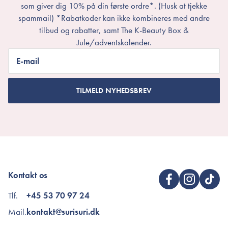
som giver dig 10% på din første ordre*. (Husk at tjekke
spammail) *Rabatkoder kan ikke kombineres med andre
tilbud og rabatter, samt The K-Beauty Box &
Jule/adventskalender.
E-mail
TILMELD NYHEDSBREV
Kontakt os
Tlf.
+45 53 70 97 24
Mail.
kontakt@surisuri.dk