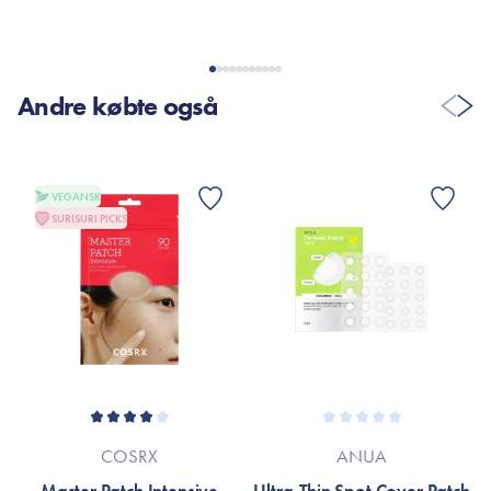
Andre købte også
VEGANSK
SURISURI PICKS
COSRX
ANUA