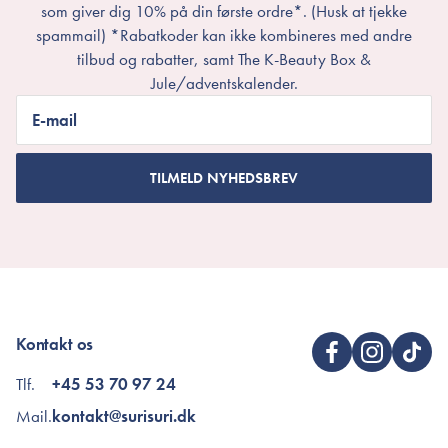
som giver dig 10% på din første ordre*. (Husk at tjekke
spammail) *Rabatkoder kan ikke kombineres med andre
tilbud og rabatter, samt The K-Beauty Box &
Jule/adventskalender.
E-mail
TILMELD NYHEDSBREV
Kontakt os
Tlf.
+45 53 70 97 24
Mail.
kontakt@surisuri.dk