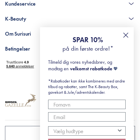
Kundeservice
Kontakt
K-Beauty
The K-Beauty Box - spørgsmål og svar
Pointshop - spørgsmål og svar
De 10 Trin
Om Surisuri
RE-ZIP
Retinol for begyndere
SPAR 10%
Returportal
surisuri's mini guide til rosacea
Min historie
på din første ordre!*
Betingelser
Black Friday
Levering og returnering
Tilmeld dig vores nyhedsbrev, og
Handelsbetingelser
modtag en
velkomst rabatkode
💖
Abonnementsbetingelser
Privatlivspolitik
*Rabatkoder kan ikke kombineres med andre
tilbud og rabatter, samt The K-Beauty Box,
Cookiepolitik
gavekort & Jule/adventskalender.
DANMARK