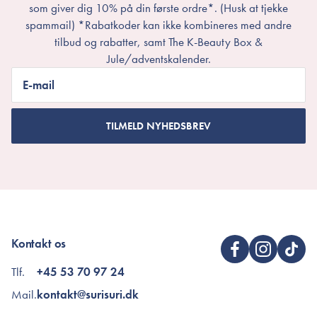
som giver dig 10% på din første ordre*. (Husk at tjekke
spammail) *Rabatkoder kan ikke kombineres med andre
tilbud og rabatter, samt The K-Beauty Box &
Jule/adventskalender.
E-mail
TILMELD NYHEDSBREV
Kontakt os
Tlf.
+45 53 70 97 24
Mail.
kontakt@surisuri.dk