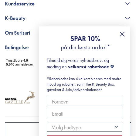
Kundeservice
Kontakt
K-Beauty
The K-Beauty Box - spørgsmål og svar
Pointshop - spørgsmål og svar
De 10 Trin
Om Surisuri
RE-ZIP
Retinol for begyndere
SPAR 10%
Returportal
surisuri's mini guide til rosacea
Min historie
på din første ordre!*
Betingelser
Black Friday
Levering og returnering
Tilmeld dig vores nyhedsbrev, og
Handelsbetingelser
modtag en
velkomst rabatkode
💖
Abonnementsbetingelser
Privatlivspolitik
*Rabatkoder kan ikke kombineres med andre
tilbud og rabatter, samt The K-Beauty Box,
Cookiepolitik
gavekort & Jule/adventskalender.
DANMARK