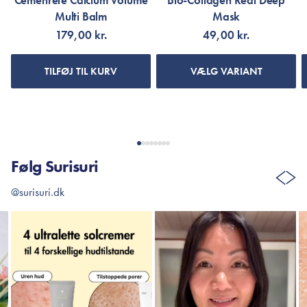
Cemenrete Calcium Volume
Bio-Collagen Real Deep
Multi Balm
Mask
179,00 kr.
49,00 kr.
TILFØJ TIL KURV
VÆLG VARIANT
Følg Surisuri
@surisuri.dk