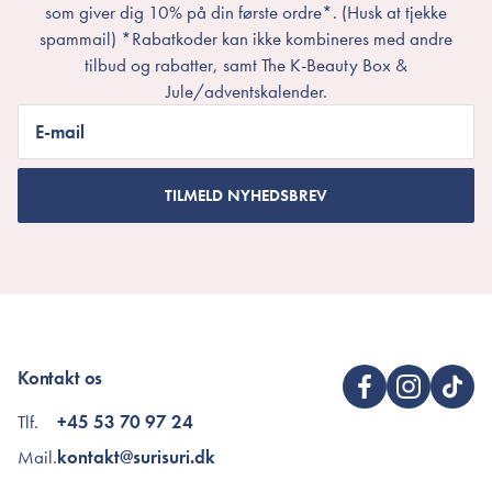
som giver dig 10% på din første ordre*. (Husk at tjekke
spammail) *Rabatkoder kan ikke kombineres med andre
tilbud og rabatter, samt The K-Beauty Box &
Jule/adventskalender.
E-mail
TILMELD NYHEDSBREV
Kontakt os
Tlf.
+45 53 70 97 24
Mail.
kontakt@surisuri.dk