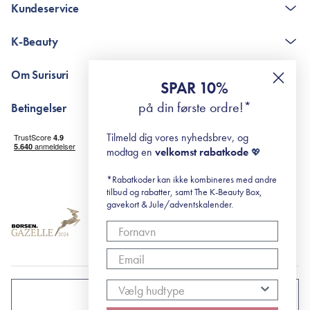
Kundeservice
Kontakt
K-Beauty
The K-Beauty Box - spørgsmål og svar
Pointshop - spørgsmål og svar
De 10 Trin
Om Surisuri
RE-ZIP
Retinol for begyndere
SPAR 10%
Returportal
surisuri's mini guide til rosacea
Min historie
på din første ordre!*
Betingelser
Black Friday
Levering og returnering
Tilmeld dig vores nyhedsbrev, og
Handelsbetingelser
modtag en
velkomst rabatkode
💖
Abonnementsbetingelser
Privatlivspolitik
*Rabatkoder kan ikke kombineres med andre
tilbud og rabatter, samt The K-Beauty Box,
Cookiepolitik
gavekort & Jule/adventskalender.
DANMARK