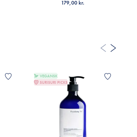
179,00 kr.
måske et af de bedste! Hår-udfordring: meget tørt hår og
rmild men renser stadig hår og hovedbund nogen form for
TILFØJ TIL KURV
t drøj i brug. En anden shampo herfra shoppen, som jeg
nævnte udfordring er: "Some By Mi; Cica Peptide Anti Hair
 anvendt shampoo i kombination med balsam ( Pyunkang
 løst hendes udfordringer med fedtet hovedbund og
tidligere anvendt flg. shampoo: Aromatica; Rosemary
é, Neccin, Kevin Murphy Hydrate Me, Bioderma,
edken, Tromborg, Ducray, Vichy.
VEGANSK
SURISURI PICKS
 FLERE ANMELDELSER