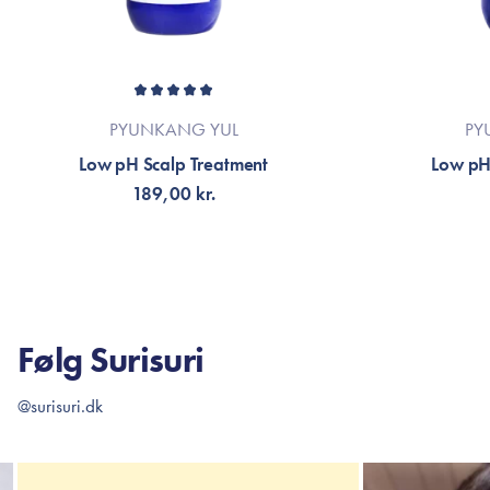
PYUNKANG YUL
PY
Low pH Scalp Treatment
Low pH
189,00 kr.
FÅ NOTIFIKATION
TI
Følg Surisuri
@surisuri.dk