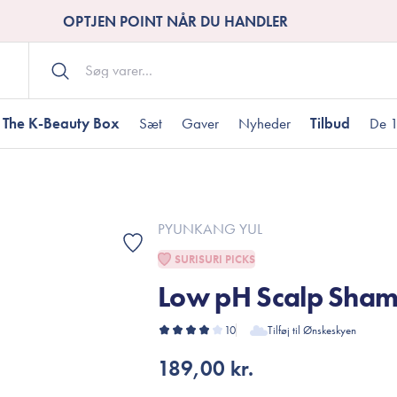
OPTJEN POINT NÅR DU HANDLER
The K-Beauty Box
Sæt
Gaver
Nyheder
Tilbud
De 1
Kropspleje
Bodywash
ombineret hud
nti-age
aver til under DKK 200
Tør hud
Tilstoppede porer
Gaver til under DK
PYUNKANG YUL
Bodyscrub
SURISURI PICKS
Bodylotion
Low pH Scalp Sha
Bodyoil
ødme
avesæt
Dehydreret hud
Gavekort
Håndpleje
10
Tilføj til Ønskeskyen
Fodpleje
189,00 kr.