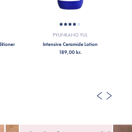
PYUNKANG YUL
itioner
Intensive Ceramide Lotion
V
189,00 kr.
TILFØJ TIL KURV