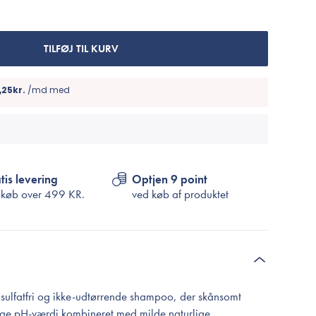
Cosrx
TIRTIR
Biodance
TILFØJ TIL KURV
Medicube
VT Cosmetics
tis levering
Optjen 9 point
 køb over
499 KR.
ved køb af produktet
sulfatfri og ikke-udtørrende shampoo, der skånsomt
lige pH-værdi kombineret med milde naturlige