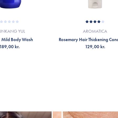
UNKANG YUL
AROMATICA
 Mild Body Wash
Rosemary Hair Thickening Cond
189,00 kr.
129,00 kr.
LFØJ TIL KURV
TILFØJ TIL KURV