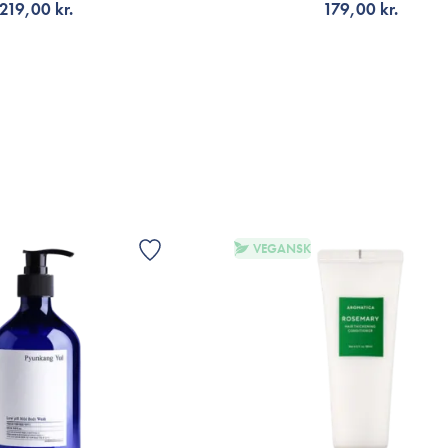
219,00 kr.
179,00 kr.
Et absolut "Value for money"-produkt" - 
kraftigt hårtab. Denne shampoo er supe
ÆLG VARIANT
FÅ NOTIFIKATION
udtørret/ strippet fornemmelse. Er mege
har været tilsvarende glad for ift. oven
Loss Derma Scalp Shampoo" Min datter
Yul; Low pH Scalp Treatment) og det har
hårskæl efter blot to hårvaske. Jeg har 
Active V Anti-Hair Loss Shampoo, Orib
Davines, John Masters, Paul Mitchell, R
VEGANSK
VIS