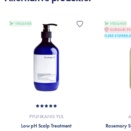
VEGANSK
VEGANSK
SURISURI PI
FLERE STØRRELS
PYUNKANG YUL
A
Low pH Scalp Treatment
Rosemary S