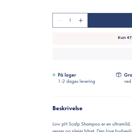
Accessories
Make-Up Pensler
1
Toilettasker
Hårtilbehør
Rensetilbehør
Rejsestørrelser
je
På lager
Gra
1-2 dages levering
ved
Beskrivelse
Low pH Scalp Shampoo er en ultramild, 
renser og plejer håret. Den lave hudven