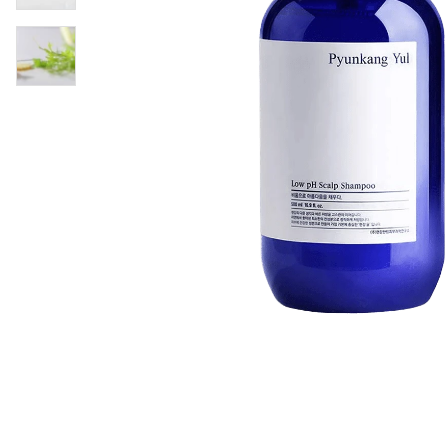
Øjenpleje
Læber
Rosacea
Ansigtscreme
Negle
Solcreme
Hårpleje
Ansigtsmaske
Bumseplastre/spot
Shampoo
behandling
Balsam
Hårkur
Hårstyling
Hovedbundsple