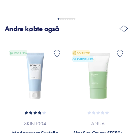
Helle Larsen
23. Aug. 2021
Andre købte også
Lækre pad. Huden føles frisk og fugtet Ikke sidste gang jeg
køber dem 👍
VEGANSK
SOLFILTER
GRAVIDVENLIG
VIS FLERE ANMELDELSER
SKIN1004
ANUA