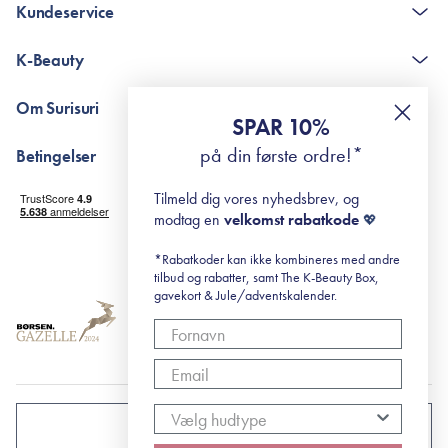
Kundeservice
Kontakt
K-Beauty
The K-Beauty Box - spørgsmål og svar
Pointshop - spørgsmål og svar
De 10 Trin
Om Surisuri
RE-ZIP
Retinol for begyndere
SPAR 10%
Returportal
surisuri's mini guide til rosacea
Min historie
på din første ordre!*
Betingelser
Black Friday
Levering og returnering
Tilmeld dig vores nyhedsbrev, og
Handelsbetingelser
modtag en
velkomst rabatkode
💖
Abonnementsbetingelser
Privatlivspolitik
*Rabatkoder kan ikke kombineres med andre
tilbud og rabatter, samt The K-Beauty Box,
Cookiepolitik
gavekort & Jule/adventskalender.
DANMARK