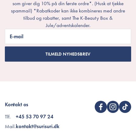
som giver dig 10% på din første ordre*. (Husk at tjekke
spammail) *Rabatkoder kan ikke kombineres med andre
tilbud og rabatter, samt The K-Beauty Box &
Jule/adventskalender.
E-mail
TILMELD NYHEDSBREV
Kontakt os
Tlf.
+45 53 70 97 24
Mail.
kontakt@surisuri.dk