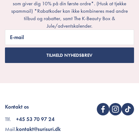
som giver dig 10% på din første ordre*. (Husk at tjekke
spammail) *Rabatkoder kan ikke kombineres med andre
tilbud og rabatter, samt The K-Beauty Box &
Jule/adventskalender.
E-mail
TILMELD NYHEDSBREV
Kontakt os
Tlf.
+45 53 70 97 24
Mail.
kontakt@surisuri.dk