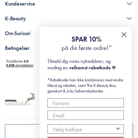
Kundeservice
Kontakt
K-Beauty
The K-Beauty Box - spørgsmål og svar
Pointshop - spørgsmål og svar
De 10 Trin
Om Surisuri
RE-ZIP
Retinol for begyndere
SPAR 10%
Returportal
surisuri's mini guide til rosacea
Min historie
på din første ordre!*
Betingelser
Black Friday
Levering og returnering
Tilmeld dig vores nyhedsbrev, og
Handelsbetingelser
modtag en
velkomst rabatkode
💖
Abonnementsbetingelser
Privatlivspolitik
*Rabatkoder kan ikke kombineres med andre
tilbud og rabatter, samt The K-Beauty Box,
Cookiepolitik
gavekort & Jule/adventskalender.
DANMARK