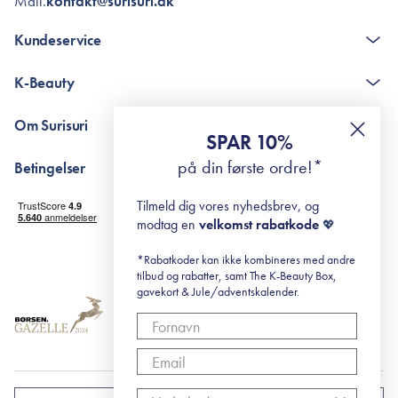
Mail.
kontakt@surisuri.dk
Kundeservice
Kontakt
K-Beauty
The K-Beauty Box - spørgsmål og svar
Pointshop - spørgsmål og svar
De 10 Trin
Om Surisuri
RE-ZIP
Retinol for begyndere
SPAR 10%
Returportal
surisuri's mini guide til rosacea
Min historie
på din første ordre!*
Betingelser
Black Friday
Levering og returnering
Tilmeld dig vores nyhedsbrev, og
Handelsbetingelser
modtag en
velkomst rabatkode
💖
Abonnementsbetingelser
Privatlivspolitik
*Rabatkoder kan ikke kombineres med andre
tilbud og rabatter, samt The K-Beauty Box,
Cookiepolitik
gavekort & Jule/adventskalender.