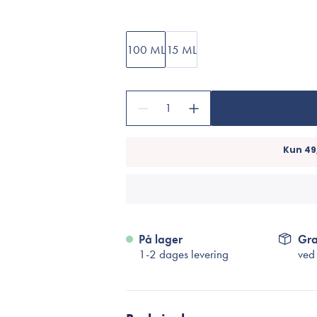
Accessories
Make-Up Pensler
Toilettasker
100 ML
15 ML
Hårtilbehør
Rensetilbehør
1
Rejsestørrelser
je
På lager
Gra
1-2 dages levering
ved