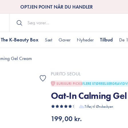
OPTJEN POINT NÅR DU HANDLER
The K-Beauty Box
Sæt
Gaver
Nyheder
Tilbud
De 1
lming Gel Cream
Kropspleje
Bodywash
ombineret hud
nti-age
aver til under DKK 200
Tør hud
Tilstoppede porer
Gaver til under DK
PURITO SEOUL
Bodyscrub
SURISURI PICKS
FLERE STØRRELSER
GRAVIDV
Bodylotion
Oat-In Calming Ge
Bodyoil
ødme
avesæt
Dehydreret hud
Gavekort
Håndpleje
1
Tilføj til Ønskeskyen
Fodpleje
199,00 kr.