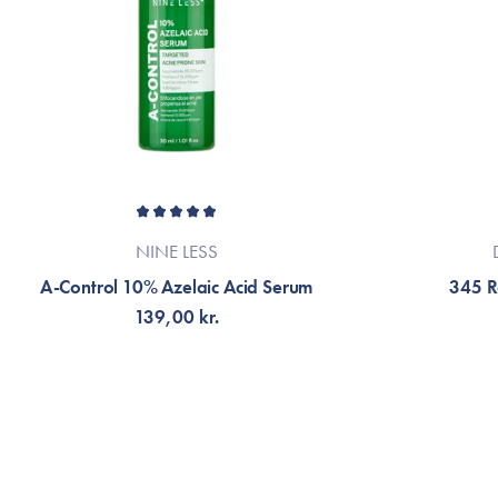
NINE LESS
A-Control 10% Azelaic Acid Serum
345 R
139,00 kr.
TILFØJ TIL KURV
TI