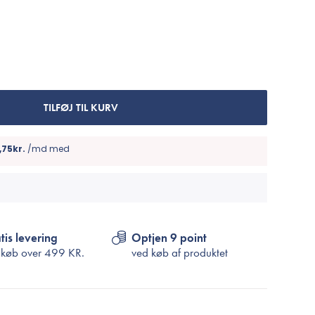
Cosrx
TIRTIR
Biodance
Medicube
VT Cosmetics
TILFØJ TIL KURV
tis levering
Optjen 9 point
 køb over
499 KR.
ved køb af produktet