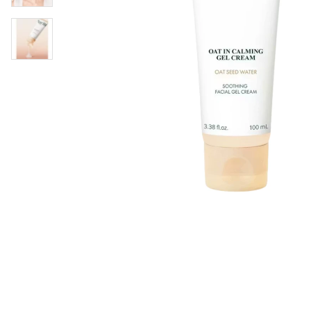
Øjenpleje
Læber
Rosacea
Ansigtscreme
Negle
Solcreme
Hårpleje
Ansigtsmaske
Bumseplastre/spot
Shampoo
behandling
Balsam
Hårkur
Hårstyling
Hovedbundsple