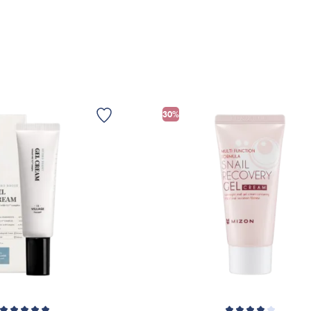
Indeholder ikke parabener, silikone, udt
SK
*Ingredienslisten kan muligvis være ænd
Velegnet til alle hudtyper.
Er dette tilfældet henvises til produktemb
100 ml.
Marina
Trevlig gel kräm som känns lätt på huden
30%
negativt.