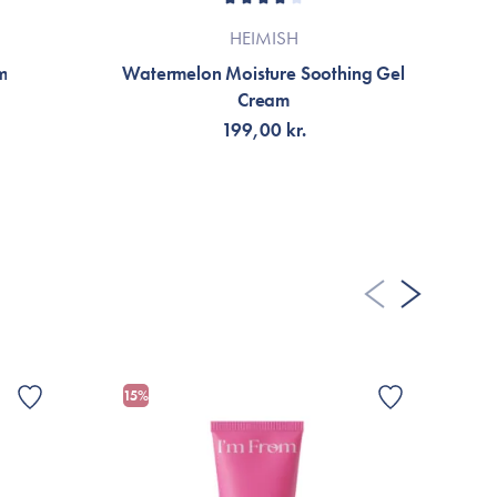
HEIMISH
m
Watermelon Moisture Soothing Gel
Se
Cream
199,00 kr.
TILFØJ TIL KURV
15%