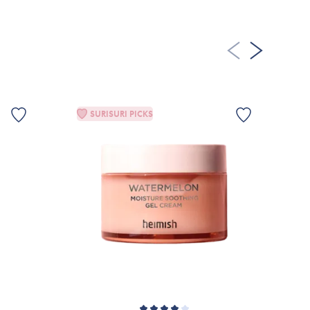
ørrende alkoholer, mineralolie og parfume.
RIV EN ANMELDELSE
ret grundet løbende produktforbedringer.
allage eller til mærket’s officielle hjemmeside.
20. Jul. 2026
, sjunker in snabbt och påverkar inte min känsliga hy
SURISURI PICKS