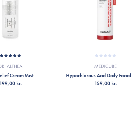
DR. ALTHEA
MEDICUBE
elief Cream Mist
Hypochlorous Acid Daily Facia
199,00 kr.
159,00 kr.
LFØJ TIL KURV
TILFØJ TIL KURV