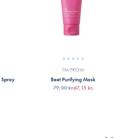
I'M FROM
l Spray
Beet Purifying Mask
79,00 kr.
67,15 kr.
TILFØJ TIL KURV