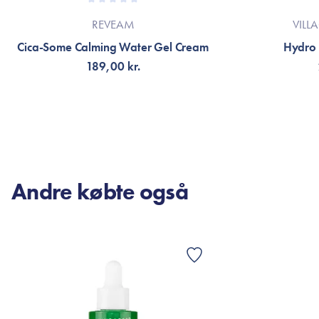
REVEAM
VILL
Cica-Some Calming Water Gel Cream
Hydro 
189,00 kr.
TILFØJ TIL KURV
TI
Andre købte også