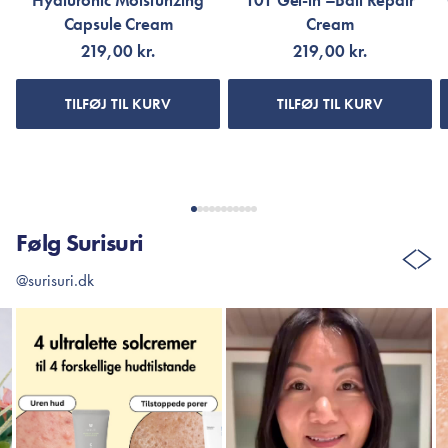
Hyaluronic Moisturizing
101 Gel-in –Ball Repair
Capsule Cream
Cream
219,00 kr.
219,00 kr.
TILFØJ TIL KURV
TILFØJ TIL KURV
Følg Surisuri
@surisuri.dk