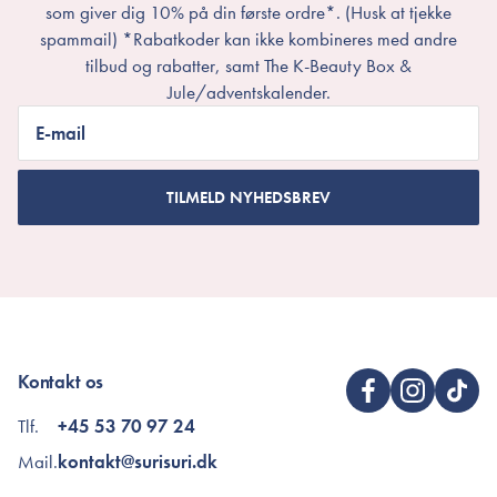
som giver dig 10% på din første ordre*. (Husk at tjekke
spammail) *Rabatkoder kan ikke kombineres med andre
tilbud og rabatter, samt The K-Beauty Box &
Jule/adventskalender.
E-mail
TILMELD NYHEDSBREV
Kontakt os
Tlf.
+45 53 70 97 24
Mail.
kontakt@surisuri.dk