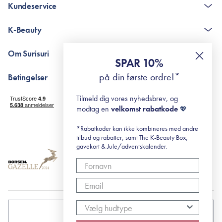
Kundeservice
Kontakt
K-Beauty
The K-Beauty Box - spørgsmål og svar
Pointshop - spørgsmål og svar
De 10 Trin
Om Surisuri
RE-ZIP
Retinol for begyndere
SPAR 10%
Returportal
surisuri's mini guide til rosacea
Min historie
på din første ordre!*
Betingelser
Black Friday
Levering og returnering
Tilmeld dig vores nyhedsbrev, og
Handelsbetingelser
modtag en
velkomst rabatkode
💖
Abonnementsbetingelser
Privatlivspolitik
*Rabatkoder kan ikke kombineres med andre
tilbud og rabatter, samt The K-Beauty Box,
Cookiepolitik
gavekort & Jule/adventskalender.
DANMARK