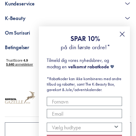
Kundeservice
Kontakt
K-Beauty
The K-Beauty Box - spørgsmål og svar
Pointshop - spørgsmål og svar
De 10 Trin
Om Surisuri
RE-ZIP
Retinol for begyndere
SPAR 10%
Returportal
surisuri's mini guide til rosacea
Min historie
på din første ordre!*
Betingelser
Black Friday
Levering og returnering
Tilmeld dig vores nyhedsbrev, og
Handelsbetingelser
modtag en
velkomst rabatkode
💖
Abonnementsbetingelser
Privatlivspolitik
*Rabatkoder kan ikke kombineres med andre
tilbud og rabatter, samt The K-Beauty Box,
Cookiepolitik
gavekort & Jule/adventskalender.
DANMARK