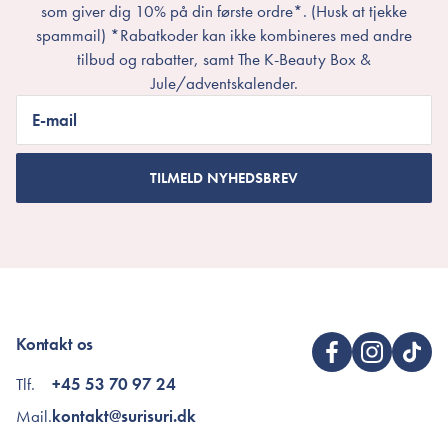
som giver dig 10% på din første ordre*. (Husk at tjekke
spammail) *Rabatkoder kan ikke kombineres med andre
tilbud og rabatter, samt The K-Beauty Box &
Jule/adventskalender.
E-mail
TILMELD NYHEDSBREV
Kontakt os
Tlf.
+45 53 70 97 24
Mail.
kontakt@surisuri.dk