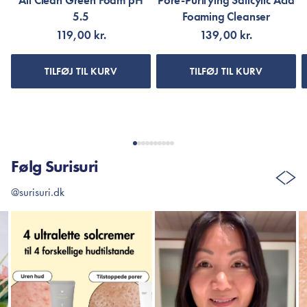
All Clean Green Foam pH
Pore-Purifying Salicylic Acid
5.5
Foaming Cleanser
119,00 kr.
139,00 kr.
TILFØJ TIL KURV
TILFØJ TIL KURV
Følg Surisuri
@surisuri.dk