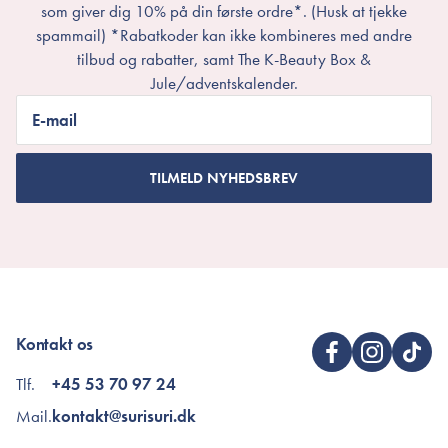
som giver dig 10% på din første ordre*. (Husk at tjekke
spammail) *Rabatkoder kan ikke kombineres med andre
tilbud og rabatter, samt The K-Beauty Box &
Jule/adventskalender.
E-mail
TILMELD NYHEDSBREV
Kontakt os
Tlf.
+45 53 70 97 24
Mail.
kontakt@surisuri.dk