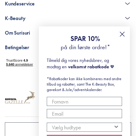
Kundeservice
Kontakt
K-Beauty
The K-Beauty Box - spørgsmål og svar
Pointshop - spørgsmål og svar
De 10 Trin
Om Surisuri
RE-ZIP
Retinol for begyndere
SPAR 10%
Returportal
surisuri's mini guide til rosacea
Min historie
på din første ordre!*
Betingelser
Black Friday
Levering og returnering
Tilmeld dig vores nyhedsbrev, og
Handelsbetingelser
modtag en
velkomst rabatkode
💖
Abonnementsbetingelser
Privatlivspolitik
*Rabatkoder kan ikke kombineres med andre
tilbud og rabatter, samt The K-Beauty Box,
Cookiepolitik
gavekort & Jule/adventskalender.
DANMARK