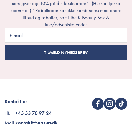
som giver dig 10% på din første ordre*. (Husk at tjekke
spammail) *Rabatkoder kan ikke kombineres med andre
tilbud og rabatter, samt The K-Beauty Box &
Jule/adventskalender.
E-mail
TILMELD NYHEDSBREV
Kontakt os
Tlf.
+45 53 70 97 24
Mail.
kontakt@surisuri.dk