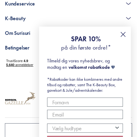
Kundeservice
Kontakt
K-Beauty
The K-Beauty Box - spørgsmål og svar
Pointshop - spørgsmål og svar
De 10 Trin
Om Surisuri
RE-ZIP
Retinol for begyndere
SPAR 10%
Returportal
surisuri's mini guide til rosacea
Min historie
på din første ordre!*
Betingelser
Black Friday
Levering og returnering
Tilmeld dig vores nyhedsbrev, og
Handelsbetingelser
modtag en
velkomst rabatkode
💖
Abonnementsbetingelser
Privatlivspolitik
*Rabatkoder kan ikke kombineres med andre
tilbud og rabatter, samt The K-Beauty Box,
Cookiepolitik
gavekort & Jule/adventskalender.
DANMARK