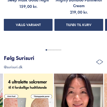
Sleep Mask Good Night
Mighty Bamboo Panthenol
Cream
159,00 kr.
219,00 kr.
VÆLG VARIANT
TILFØJ TIL KURV
Følg Surisuri
@surisuri.dk